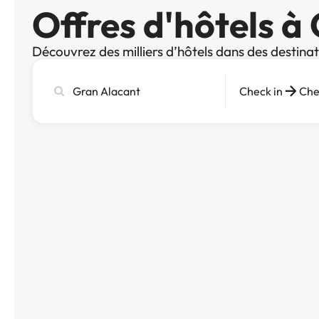
Offres d'hôtels à
Découvrez des milliers d’hôtels dans des destina
Recherchez
Check in
Che
une
ville,
un
hôtel
ou
une
destination