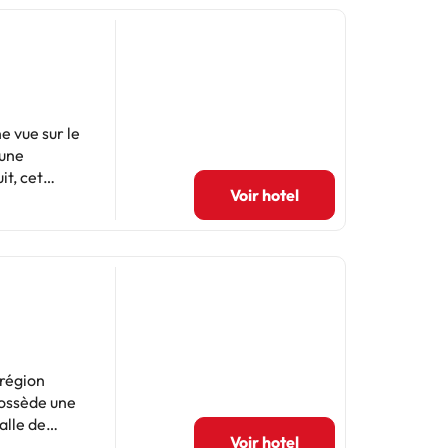
e vue sur le
 une
it, cet
Voir hotel
 del
 repas, un
ge de lit
are
cante-Elche
et autres
éré par un
 région
ossède une
Voir hotel
 repas, une