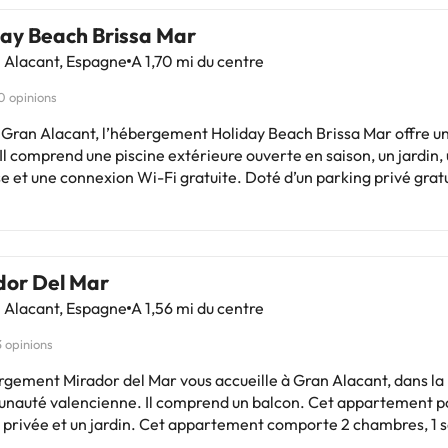
day Beach Brissa Mar
 Alacant, Espagne
A 1,70 mi du centre
0 opinions
 Gran Alacant, l’hébergement Holiday Beach Brissa Mar offre un
 Il comprend une piscine extérieure ouverte en saison, un jardin,
e et une connexion Wi-Fi gratuite. Doté d’un parking privé gratu
ment est installé à respectivement 2,5 km et 2,5 km de : Platja
 La Ermita. Cette maison de vacances avec climatisation
e 3 chambres, une télévision à écran plat par satellite, un coin
ainsi qu’une cuisine avec un réfrigérateur. Des serviettes et du lin
dor Del Mar
sposition. L’établissement possède une aire de jeux. Vous
 Alacant, Espagne
A 1,56 mi du centre
erez à respectivement 20 km et 27 km de ces lieux d’intérêt : G
nte et Golf d'Alicante. L'aéroport le plus proche (Aéroport d'Ali
3 opinions
Hernández) est à 11 km.Les enterrements de vie de célibataire 
de ce type sont interdits dans cet établissement. Hébergement g
rgement Mirador del Mar vous accueille à Gran Alacant, dans la
lier
auté valencienne. Il comprend un balcon. Cet appartement p
 jardin. Cet appartement comporte 2 chambres, 1 salle de
du linge de lit, des serviettes, une télévision à écran plat, un coin