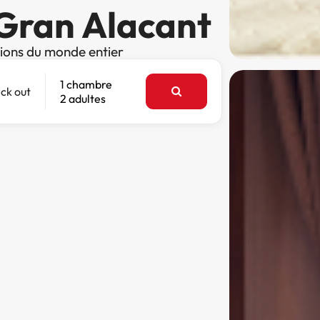
 Gran Alacant
tions du monde entier
1 chambre
ck out
2 adultes