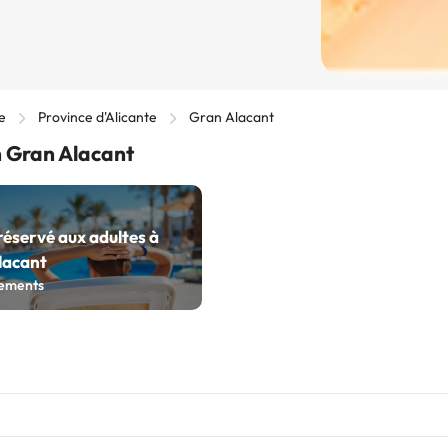
e
Province d'Alicante
Gran Alacant
n Gran Alacant
réservé aux adultes à
lacant
ements