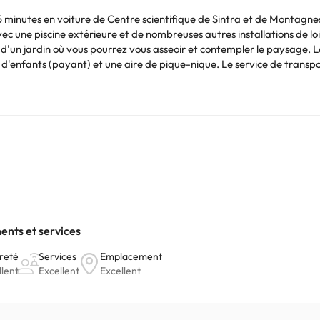
5 minutes en voiture de Centre scientifique de Sintra et de Montagnes
ec une piscine extérieure et de nombreuses autres installations de loi
d'un jardin où vous pourrez vous asseoir et contempler le paysage. Le
de d'enfants (payant) et une aire de pique-nique. Le service de transp
ce de départ express, un service de nettoyage à sec ou de blanchisser
r continental est proposé tous les jours de 08 h 30 à 10 h 30 moyenn
onditionné, réfrigérateur et télévision à écran plat. Les chambres o
avec vos proches ; vous pouvez également regarder votre programme p
our à micro-ondes, ainsi qu'un service de ménage quotidien.
Vous pouvez consulter les tarifs directement auprès de l’établissement
. Si vous avez des questions, contactez-nous.