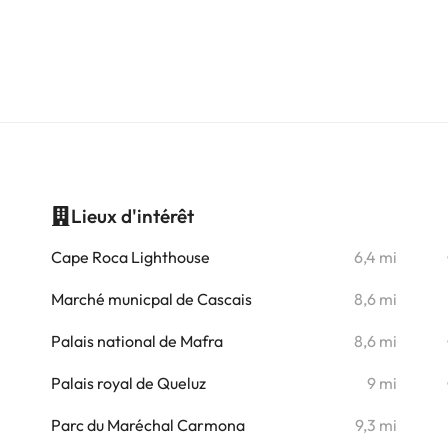
Lieux d'intérêt
i
Cape Roca Lighthouse
6,4 mi
i
Marché municpal de Cascais
8,6 mi
i
Palais national de Mafra
8,6 mi
i
Palais royal de Queluz
9 mi
i
Parc du Maréchal Carmona
9,3 mi