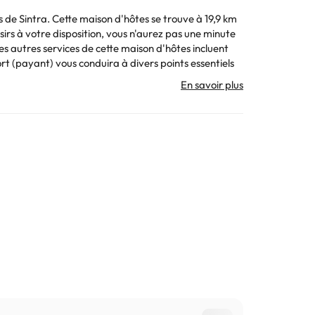
 de Sintra. Cette maison d'hôtes se trouve à 19,9 km
sirs à votre disposition, vous n'aurez pas une minute
s autres services de cette maison d'hôtes incluent
ort (payant) vous conduira à divers points essentiels
ie et une consigne à bagages. Un parking en Self-
ant des frais supplémentaires. Vous vous sentirez
nt des balcons ou des patios. La connexion Internet
référé sur le téléviseur avec chaînes câblées. Les
. Toutes les informations figurant sur cette fiche