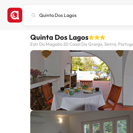
Recherchez
une
ville,
un
Quinta Dos Lagos
hôtel
ou
Estr Do Magoito 20 Casal Da Granja, Sintra, Portug
une
destination