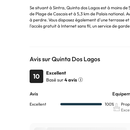
Se situant à Sintra, Quinta dos Lagos est à moins de 
de Plage de Cascais et à 5,3 km de Palais national. Av
à perdre. Vous disposez également d'une terrasse et 
l'accès gratuit à Internet sans fil, un service de gar
de la région. Vous aurez à votre disposition un servi
service est disponible gratuitement. Un petit-déjeune
comme chez vous dans l'une des 3 chambres avec air c
Wi-Fi gratuite vous permettra de rester en contact 
commodités comprennent un coin salon séparé et un f
Avis sur Quinta Dos Lagos
Excellent
10
Basé sur
4 avis
Certains des services indiqués peuvent être payants. 
sont susceptibles d’être modifiées par l’hébergement