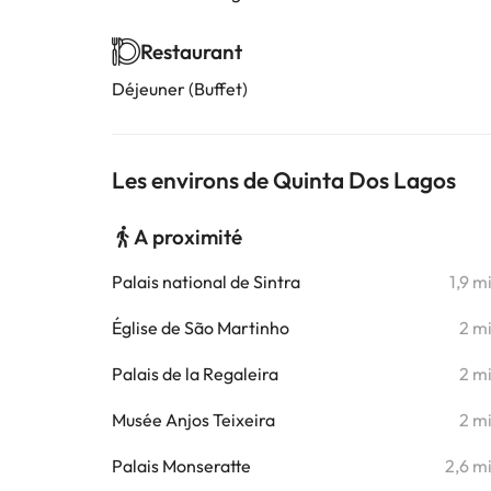
Restaurant
Déjeuner (Buffet)
Les environs de Quinta Dos Lagos
A proximité
Palais national de Sintra
1,9 m
Église de São Martinho
2 m
Palais de la Regaleira
2 m
Musée Anjos Teixeira
2 m
Palais Monseratte
2,6 m