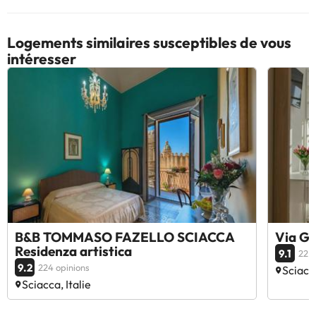
Logements similaires susceptibles de vous
intéresser
B&B TOMMASO FAZELLO SCIACCA
Via G
Residenza artistica
9.1
22 o
9.2
224 opinions
Sciacca
Sciacca, Italie