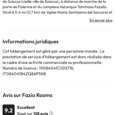
de Sciacca (vieille ville de Sciacca), à distance de marche de la
porte de Palerme et du complexe historique Tommaso Fazello.
Situé à 0,4 mi (0,7 km) de 'église Maria Santissima del Soccorso et
à 1,1 km du Museo Francesco Scaglione. Avec un toit-terrasse
pour vous détendre et des équipements tels que 'accès Internet
Wi-Fi gratuit, vous 'aurez que 'embarras du choix ! Les
équipements proposés comprennent des services de nettoyage à
sec et de blanchisserie, une consigne à bagages et des services de
Informations juridiques
blanchisserie. Un petit déjeuner buffet gratuit est servi tous les
jours de 8h00 à 10h30. Faites comme chez vous dans 'une des 10
Cet hébergement est géré par une personne morale. La
chambres climatisées. Toutes les chambres disposent 'un balcon.
prestation de service d’hébergement est donc réalisée dans
'accès gratuit à 'Internet sans fil vous permet de rester connecté.
le cadre d’une activité commerciale ou professionnelle.
Les salles de bains privées avec douches sont équipées 'articles de
Numéro de licence : 19084041C100776,
toilette gratuits et de bidets.
IT084041B4ZQ86P5N8
Certains équipements peuvent faire 'objet 'un supplément.
Veuillez vérifier les tarifs directement auprès de 'établissement.
Avis sur Fazio Rooms
'établissement peut modifier la façon dont il propose son service
de restauration en fonction des besoins. Ces informations
Excellent
9.2
peuvent être modifiées par 'établissement.
Basé sur
128 avis