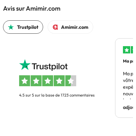
Avis sur Amimir.com
Trustpilot
Amimir.com
Ma pre
Ma pr
vôtre 
expér
nouve
4.5 sur 5 sur la base de 1723 commentaires
budge
adjou