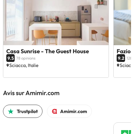
Casa Sunrise - The Guest House
Fazio
9.5
9.2
78 opinions
128 
Sciacca, Italie
Sciacca
Avis sur Amimir.com
Trustpilot
Amimir.com