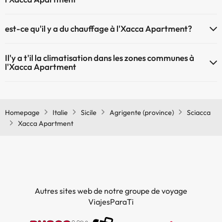
À l'hôtel Xacca Apartment les animaux de compagnie ne sont pas
est-ce qu'il y a du chauffage à l'Xacca Apartment?
admis.
Oui, l'Xacca Apartment dispose de chauffage dans lez zones
Il'y a t'il la climatisation dans les zones communes à
communes
l'Xacca Apartment
Oui, il y à la climatisation aux zone communes de l'Xacca Apartment
Homepage
Italie
Sicile
Agrigente (province)
Sciacca
Xacca Apartment
Autres sites web de notre groupe de voyage
ViajesParaTi