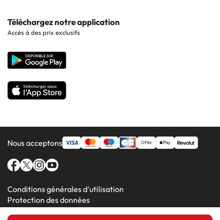
Hôtels à Sitges
Hôtels en Lisbonne
Hôtels à Pollensa
Contactez-nous
Téléchargez notre application
Hôtels en Séville
Accès à des prix exclusifs
Hôtels à Lluchmajor
Site corporate
Hôtels en Valence
Hôtels en Grenade
Nous acceptons
Conditions générales d'utilisation
Protection des données
Politique en matière de cookies