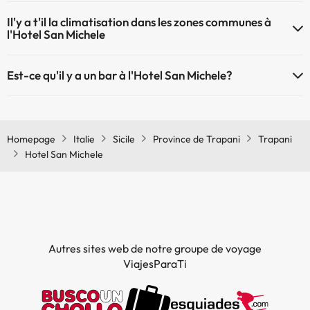
Oui, l'Hotel San Michele dispose de chauffage dans lez zones
Il'y a t'il la climatisation dans les zones communes à
communes
l'Hotel San Michele
Oui, il y à la climatisation aux zone communes de l'Hotel San Michele
Est-ce qu'il y a un bar à l'Hotel San Michele?
Oui, il y a un bar à l'Hotel San Michele
Homepage
Italie
Sicile
Province de Trapani
Trapani
Hotel San Michele
Autres sites web de notre groupe de voyage
ViajesParaTi