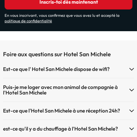
Inscris-toi dès maintenant
En vous inscrivant, vous confirmez que vous avez lu et accepté la
politique de confidentialité
Foire aux questions sur Hotel San Michele
Est-ce que l' Hotel San Michele dispose de wifi?
Le Hotel San Michele dispose du Wifi.
Puis-je me loger avec mon animal de compagnie à
l'Hotel San Michele
À l'hôtel Hotel San Michele les animaux de compagnie ne sont pas
Est-ce que l'Hotel San Michele à une réception 24h?
admis.
L'Hotel San Michele dispose de récepction 24h
est-ce qu'il y a du chauffage à l'Hotel San Michele?