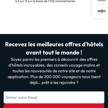
4.5 sur 5 sur la base de 1723 commentaires
budge
adjou
Recevez les meilleures offres d'hôtels
avant tout le monde !
Soyez parmi les premiers à découvrir des offres
d’hôtels incroyables, des conseils voyage malins et
toutes les nouveautés de notre site et de notre
application. Plus de 200 000 voyageurs nous lisent
déjà… prêt à les rejoindre ?
Entrer votre Email