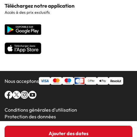
Hôtels à Pollensa
Contactez-nous
Téléchargez notre application
Hôtels en Séville
Accès à des prix exclusifs
Hôtels à Lluchmajor
Site corporate
Hôtels en Valence
Hôtels en Grenade
Nous acceptons
Conditions générales d'utilisation
Protection des données
Politique en matière de cookies
Ajouter des dates
Amimir.com (C) 2016-2026 - Viajes Para Ti S.L.U