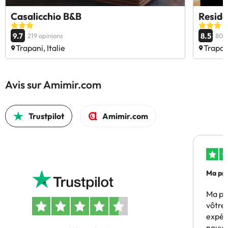
Casalicchio B&B
Reside
9.7
8.5
219 opinions
803 
Trapani, Italie
Trapani
Avis sur Amimir.com
Trustpilot
Amimir.com
Ma pre
Ma pr
vôtre 
expér
nouve