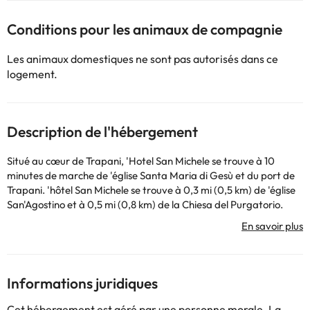
Conditions pour les animaux de compagnie
Les animaux domestiques ne sont pas autorisés dans ce
logement.
Description de l'hébergement
Situé au cœur de Trapani, 'Hotel San Michele se trouve à 10
minutes de marche de 'église Santa Maria di Gesù et du port de
Trapani. 'hôtel San Michele se trouve à 0,3 mi (0,5 km) de 'église
San'Agostino et à 0,5 mi (0,8 km) de la Chiesa del Purgatorio.
Profitez des équipements pratiques tels que 'accès gratuit à
Internet sans fil et les services de conciergerie. Vous pourrez
également profiter de journaux gratuits dans le hall, 'une
réception ouverte 24 heures sur 24 et 'un personnel multilingue.
Une navette aéroport aller-retour est proposée moyennant un
Informations juridiques
supplément, et un parking est disponible pour une durée limitée.
Quoi de mieux pour terminer la journée que de prendre un verre
Cet hébergement est géré par une personne morale. La