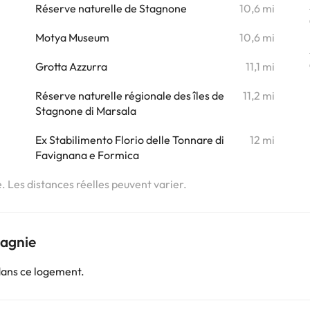
Réserve naturelle de Stagnone
10,6 mi
i
Motya Museum
10,6 mi
Grotta Azzurra
11,1 mi
i
Réserve naturelle régionale des îles de
11,2 mi
Stagnone di Marsala
Ex Stabilimento Florio delle Tonnare di
12 mi
Favignana e Formica
e. Les distances réelles peuvent varier.
pagnie
dans ce logement.