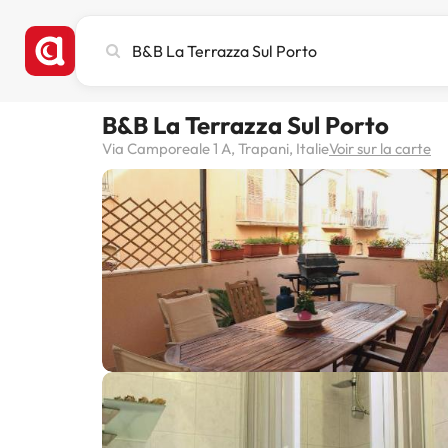
Recherchez
une
ville,
un
B&B La Terrazza Sul Porto
hôtel
ou
Via Camporeale 1 A, Trapani, Italie
Voir sur la carte
une
destination