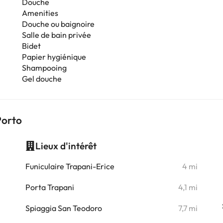
Douche
Amenities
Douche ou baignoire
Salle de bain privée
Bidet
Papier hygiénique
Shampooing
Gel douche
Porto
Lieux d'intérêt
i
Funiculaire Trapani-Erice
4 mi
i
Porta Trapani
4,1 mi
Spiaggia San Teodoro
7,7 mi
i