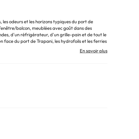
, les odeurs et les horizons typiques du port de
lo Capo.
ration en fonction des besoins. Ces informations sont
. Toutes les informations figurant sur cette fiche