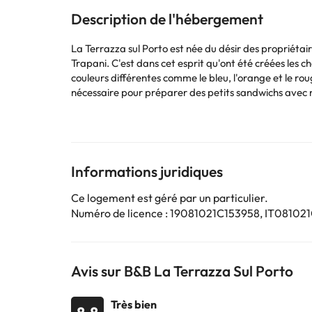
Description de l'hébergement
La Terrazza sul Porto est née du désir des propriétaire
Trapani. C'est dans cet esprit qu'ont été créées les chambres pour les hôtes, toutes équipées d'une salle de bains et d'une fenêtre/balcon, meublées avec goût dans des
couleurs différentes comme le bleu, l'orange et le rouge. Une cuisine (équipée d'un four traditionnel et d'un four à micro-ondes, d'un réfrigérateur, d'un grille-pain et
nécessaire pour préparer des petits sandwichs avec nos produits typiques) est à la disposit
sont à 300 mètres, ainsi que l'arrêt des bus pour les
Vous pouvez vérifier les tarifs directement auprès de
susceptibles d'être modifiées par l'hébergement.
Informations juridiques
Ce logement est géré par un particulier.
Certains des services indiqués peuvent être payants. 
Numéro de licence : 19081021C153958, IT0810
sont susceptibles d’être modifiées par l’hébergement
Avis sur B&B La Terrazza Sul Porto
Très bien