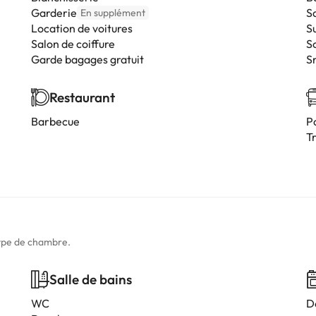
Garderie
S
En supplément
Location de voitures
S
Salon de coiffure
S
Garde bagages gratuit
S
Restaurant
Barbecue
P
T
type de chambre.
Salle de bains
WC
D