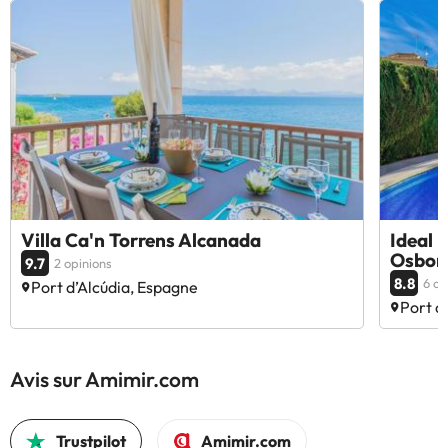
Villa Ca'n Torrens Alcanada
Ideal 
Osbor
9.7
2 opinions
8.8
6 op
Port d’Alcúdia, Espagne
Port d
Avis sur Amimir.com
Trustpilot
Amimir.com