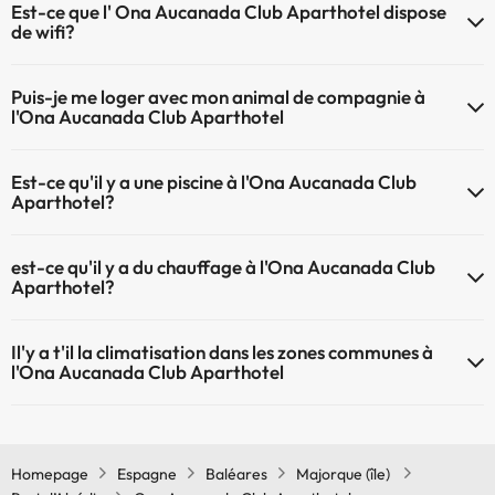
Est-ce que l' Ona Aucanada Club Aparthotel dispose
de wifi?
L'Ona Aucanada Club Aparthotel ofrece wifi de payement
Puis-je me loger avec mon animal de compagnie à
Le Ona Aucanada Club Aparthotel dispose du Wifi.
l'Ona Aucanada Club Aparthotel
À l'hôtel Ona Aucanada Club Aparthotel les animaux de compagnie
Est-ce qu'il y a une piscine à l'Ona Aucanada Club
ne sont pas admis.
Aparthotel?
Oui, l'@@ à une piscine (ce service peut être payant). Ici vous avez
est-ce qu'il y a du chauffage à l'Ona Aucanada Club
plus d'info sur la piscine et d'autres installations.
Aparthotel?
Piscine extérieure (saison d'été)
Oui, l'Ona Aucanada Club Aparthotel dispose de chauffage dans lez
Il'y a t'il la climatisation dans les zones communes à
zones communes
l'Ona Aucanada Club Aparthotel
Oui, il y à la climatisation aux zone communes de l'Ona Aucanada
Club Aparthotel
Homepage
Espagne
Baléares
Majorque (île)