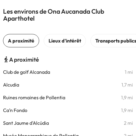
Les environs de Ona Aucanada Club
Aparthotel
A proximité
Club de golf Alcanada
1 mi
Alcudia
1,7 mi
Ruines romaines de Pollentia
1,9 mi
Ca’n Fondo
1,9 mi
Sant Jaume d'Alcúdia
2 mi
Musée Monographique de Pollentia
2 mi