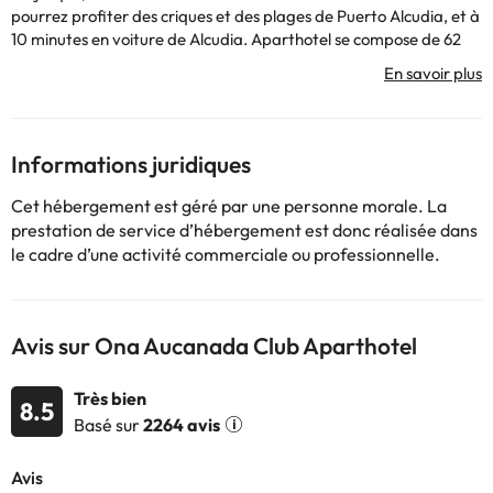
pourrez profiter des criques et des plages de Puerto Alcudia, et à
10 minutes en voiture de Alcudia. Aparthotel se compose de 62
appartements entièrement équipés et 11 villas, avec 3 piscines
extérieures, d'animation, les activités du programme, un
restaurant et un snack-bar, salle de gym et le nouveau Spa
Aucanada.
Informations juridiques
Certains des services indiqués peuvent être payants. Vous
Cet hébergement est géré par une personne morale. La
pouvez consulter les tarifs directement auprès de
prestation de service d’hébergement est donc réalisée dans
l’établissement. Toutes les informations figurant sur cette fiche
le cadre d’une activité commerciale ou professionnelle.
sont susceptibles d’être modifiées par l’hébergement. Si vous
avez des questions, contactez-nous.
Avis sur Ona Aucanada Club Aparthotel
Très bien
8.5
Basé sur
2264 avis