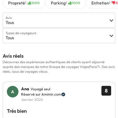
Propreté
Parking
Entretien
1
1
1
100%
100%
1
Avis
Tous
Types de voyageurs
Tous
Avis réels
Découvrez des expériences authentiques de clients ayant séjourné
auprès des marques de notre Groupe de voyages ViajesParaTi. Des avis
réels, issus de voyages vécus.
Ana
Voyagé seul
8
Réservé sur Amimir.com
Janvier 2026
Très bien