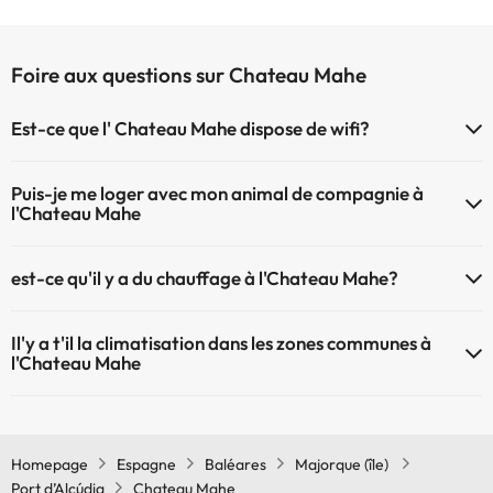
Foire aux questions sur Chateau Mahe
Est-ce que l' Chateau Mahe dispose de wifi?
Le Chateau Mahe dispose du Wifi.
Puis-je me loger avec mon animal de compagnie à
l'Chateau Mahe
À l'hôtel Chateau Mahe les animaux de compagnie ne sont pas
est-ce qu'il y a du chauffage à l'Chateau Mahe?
admis.
Oui, l'Chateau Mahe dispose de chauffage dans lez zones communes
Il'y a t'il la climatisation dans les zones communes à
l'Chateau Mahe
Oui, il y à la climatisation aux zone communes de l'Chateau Mahe
Homepage
Espagne
Baléares
Majorque (île)
Port d’Alcúdia
Chateau Mahe