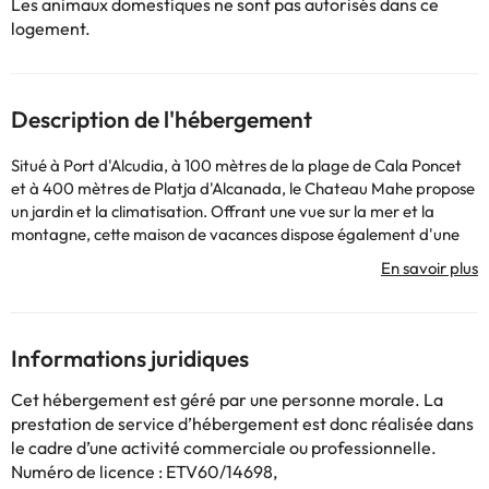
Les animaux domestiques ne sont pas autorisés dans ce
logement.
Description de l'hébergement
Situé à Port d'Alcudia, à 100 mètres de la plage de Cala Poncet
et à 400 mètres de Platja d'Alcanada, le Chateau Mahe propose
un jardin et la climatisation. Offrant une vue sur la mer et la
montagne, cette maison de vacances dispose également d'une
connexion Wi-Fi gratuite. Cet établissement non-fumeurs se
trouve à 1,8 km de la Platja des Secs. Cette maison de vacances
comprend 3 chambres, une télévision par satellite, un lave-linge
et 2 salles de bains pourvues d'une douche. Sa cuisine
entièrement équipée comporte un four et un grille-pain. Les
Informations juridiques
serviettes et le linge de lit sont fournis. Il offre une vue sur le jardin.
Vous séjournerez à 4,5 km de la vieille ville d'Alcudia et à 8,7 km du
Cet hébergement est géré par une personne morale. La
parc naturel S'Albufera de Mallorca. L'aéroport de Palma de
prestation de service d’hébergement est donc réalisée dans
Majorque, le plus proche, est implanté à 65 km.
le cadre d’une activité commerciale ou professionnelle.
Numéro de licence : ETV60/14698,