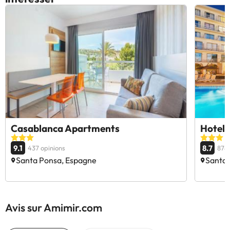
Casablanca Apartments
Hotel 
9.1
8.7
437 opinions
878 
Santa Ponsa, Espagne
Santa 
Avis sur Amimir.com