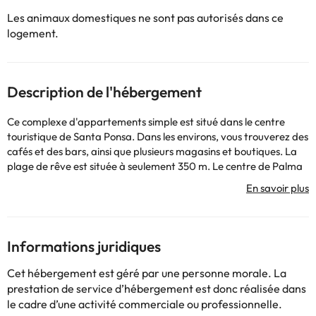
Les animaux domestiques ne sont pas autorisés dans ce
logement.
Description de l'hébergement
Ce complexe d'appartements simple est situé dans le centre
touristique de Santa Ponsa. Dans les environs, vous trouverez des
cafés et des bars, ainsi que plusieurs magasins et boutiques. La
plage de rêve est située à seulement 350 m. Le centre de Palma
est à environ 25 km. Ce complexe compte 94 appartements
répartis sur 4 étages. Vous avez à votre disposition une réception
et un bar. Les appartements, décorés et meublés avec goût, sont
équipés de téléphone avec ligne directe, salle de bain avec
sèche-cheveux, four à micro-ondes, réfrigérateur et kitchenette.
Informations juridiques
Il dispose également d'un coffre-fort et d'une télévision à louer,
toutes avec balcon ou terrasse. Une piscine de plein air est à
Cet hébergement est géré par une personne morale. La
votre disposition sur le domaine soigné.
prestation de service d’hébergement est donc réalisée dans
le cadre d’une activité commerciale ou professionnelle.