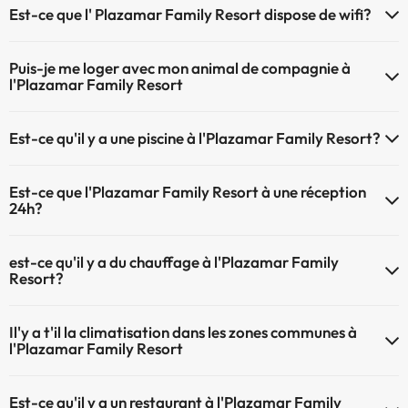
Est-ce que l' Plazamar Family Resort dispose de wifi?
Le Plazamar Family Resort dispose du Wifi.
Puis-je me loger avec mon animal de compagnie à
l'Plazamar Family Resort
À l'hôtel Plazamar Family Resort les animaux de compagnie ne sont
Est-ce qu'il y a une piscine à l'Plazamar Family Resort?
pas admis.
Oui, l'@@ à une piscine (ce service peut être payant). Ici vous avez
Est-ce que l'Plazamar Family Resort à une réception
plus d'info sur la piscine et d'autres installations.
24h?
Piscine extérieure (saison d'été)
L'Plazamar Family Resort dispose de récepction 24h
est-ce qu'il y a du chauffage à l'Plazamar Family
Resort?
Oui, l'Plazamar Family Resort dispose de chauffage dans lez zones
Il'y a t'il la climatisation dans les zones communes à
communes
l'Plazamar Family Resort
Oui, il y à la climatisation aux zone communes de l'Plazamar Family
Est-ce qu'il y a un restaurant à l'Plazamar Family
Resort