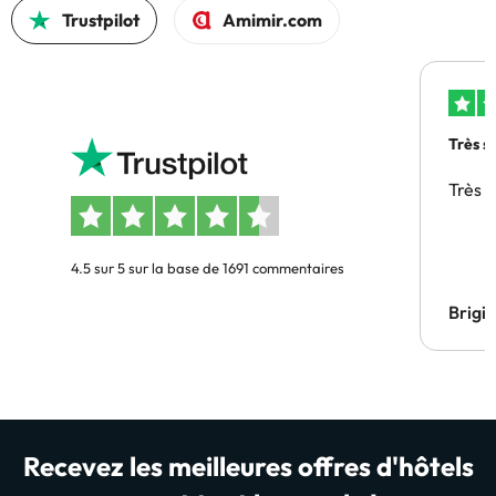
Trustpilot
Amimir.com
Très s
Très 
4.5 sur 5 sur la base de 1691 commentaires
Brigi
Recevez les meilleures offres d'hôtels