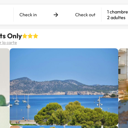
1 chambre
Check in
Check out
2 adultes
ts Only
r la carte