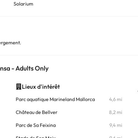
Solarium
bergement.
nsa - Adults Only
Lieux d'intérêt
i
Parc aquatique Marineland Mallorca
4,6 mi
i
Château de Bellver
8,2 mi
i
Parc de Sa Feixina
9,4 mi
i