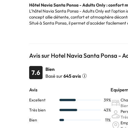
Hôtel Navia Santa Ponsa - Adults Only : confort
L'hôtel Navia Santa Ponsa - Adults Only est l'option 
concept allie détente, confort et atmosphère décont
Situé à Santa Ponsa, il permet d'accéder facilement à 
quelques minutes seulement. C'est un emplacement pra
L'hôtel dispose d'une piscine extérieure avec solariu
d'un bar, ce qui vous permet de vivre une expérience 
Les clients apprécient particulièrement la propreté, l
conçu pour profiter de Majorque en toute sérénité dès
Avis sur Hotel Navia Santa Ponsa - A
Certains des services indiqués peuvent être payants. 
Bien
7.6
sont susceptibles d’être modifiées par l’hébergement
Basé sur
645 avis