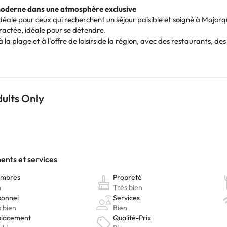
 moderne dans une atmosphère exclusive
idéale pour ceux qui recherchent un séjour paisible et soigné à Major
ractée, idéale pour se détendre.
la plage et à l'offre de loisirs de la région, avec des restaurants, d
tique qui allie proximité et tranquillité.
m, d'espaces communs agréables et de services orientés vers le confor
complète sans quitter l'hôtel.
'atmosphère paisible et l'attention du personnel, des aspects qui renf
 le premier instant.
dults Only
Vous pouvez consulter les tarifs directement auprès de l’établissement
. Si vous avez des questions, contactez-nous.