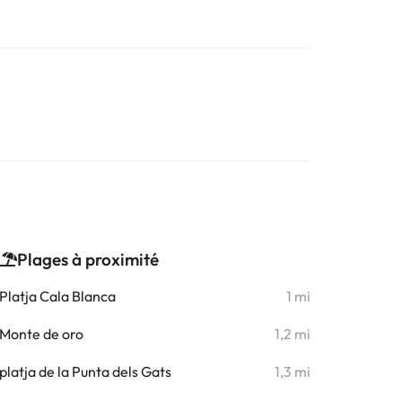
Plages à proximité
Platja Cala Blanca
1 mi
Monte de oro
1,2 mi
platja de la Punta dels Gats
1,3 mi