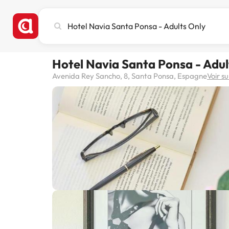
Recherchez
une
ville,
un
Hotel Navia Santa Ponsa - Adul
hôtel
ou
Avenida Rey Sancho, 8, Santa Ponsa, Espagne
Voir su
une
destination