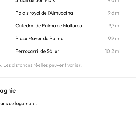
Stade de Son Moix
9,6 mi
i
Palais royal de l'Almudaina
9,6 mi
i
Catedral de Palma de Mallorca
9,7 mi
i
Plaza Mayor de Palma
9,9 mi
i
Ferrocarril de Sóller
10,2 mi
e. Les distances réelles peuvent varier.
pagnie
dans ce logement.