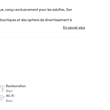
que, conçu exclusivement pour les adultes. Son
es boutiques et des options de divertissement à
t des clients. Il dispose également d'un restaurant et
orcent un séjour confortable et sans souci. Un hôtel
. Toutes les informations figurant sur cette fiche