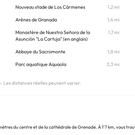
i
Nouveau stade de Los Cármenes
1,2 mi
i
Arènes de Granada
1,4 mi
i
Monastère de Nuestra Señora de la
1,7 mi
i
Asunción "La Cartuja" (en anglais)
i
Abbaye du Sacromonte
1,8 mi
i
Parc aquatique Aquaola
3,3 mi
e. Les distances réelles peuvent varier.
 mètres du centre et de la cathédrale de Grenade. À 1'7 km, vous trou