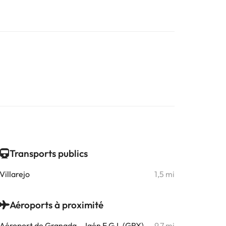
Transports publics
Villarejo
1,5 mi
Aéroports à proximité
Aéroport de Granada - Jaén F.G.L (GRX)
9,7 mi