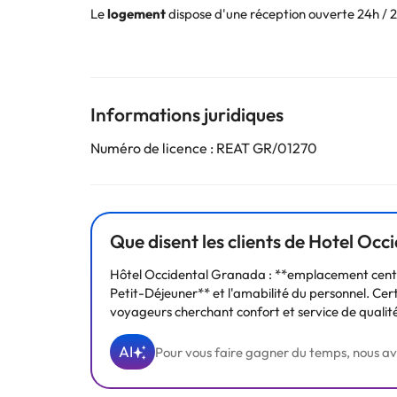
Le
logement
dispose d'une réception ouverte 24h / 2
appelé "Jamar Gastrobar". Ils offrent un petit déjeun
Par
curiosité
, cet hôtel a un
salon de coiffure
, c
classique avec serviette chaude aromatisée, barbe, c
Il compte 141
chambres
. Les chambres sont modernes e
Informations juridiques
chauffage, une connexion Wi-Fi gratuite, un bureau e
Numéro de licence : REAT GR/01270
Nous vous recommandons de visiter et profiter de la b
Réservez à l'
Hôtel Occidental Granada 4 *
Que disent les clients de Hotel Oc
Certains des services indiqués peuvent être payants. 
Hôtel Occidental Granada : **emplacement centra
sont susceptibles d’être modifiées par l’hébergement
Petit-Déjeuner** et l'amabilité du personnel. Ce
voyageurs cherchant confort et service de qualit
AI
Pour vous faire gagner du temps, nous avons