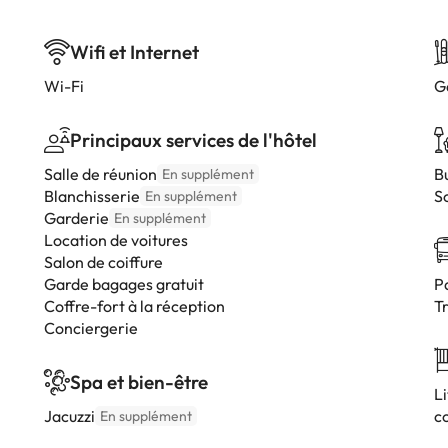
Wifi et Internet
Wi-Fi
G
Principaux services de l'hôtel
Salle de réunion
B
En supplément
Blanchisserie
S
En supplément
Garderie
En supplément
Location de voitures
Salon de coiffure
Garde bagages gratuit
P
Coffre-fort à la réception
T
Conciergerie
Spa et bien-être
L
Jacuzzi
c
En supplément