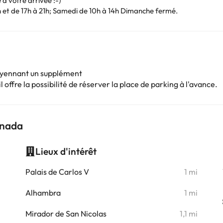
é à votre arrivée :-)
h et de 17h à 21h; Samedi de 10h à 14h Dimanche fermé.
oyennant un supplément
 offre la possibilité de réserver la place de parking à l'avance.
anada
Lieux d'intérêt
i
Palais de Carlos V
1 mi
i
Alhambra
1 mi
Mirador de San Nicolas
1,1 mi