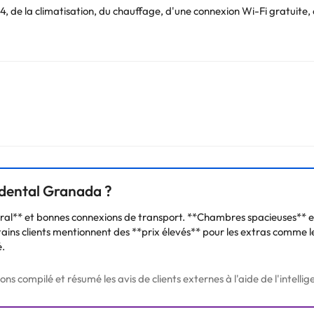
4, de la climatisation, du chauffage, d'une connexion Wi-Fi gratuite
er buffet.
ette entreprise réunit, dans un même espace, une grande variété de s
oloris et massage.
t entièrement équipées avec 2 lits simples ou 1 lit double (distribution
t une salle de bains avec baignoire et sèche-cheveux. .
elle ville de Grenade. En plus, profitez de ses traditions et de sa ga
cidental Granada ?
Vous pouvez consulter les tarifs directement auprès de l’établissement
l** et bonnes connexions de transport. **Chambres spacieuses** et b
. Si vous avez des questions, contactez-nous.
rtains clients mentionnent des **prix élevés** pour les extras comme
é.
 compilé et résumé les avis de clients externes à l'aide de l'intelligen