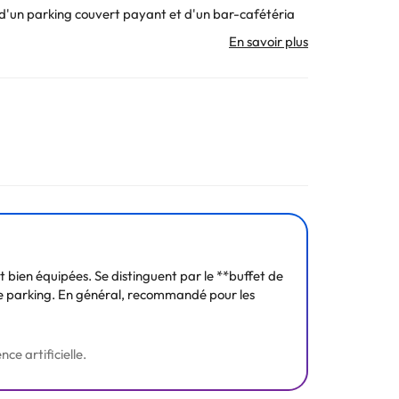
, d'un parking couvert payant et d'un bar-cafétéria
ervices à ses clients: coupe, peignage, rasage
 la plus courante en lits simples), la climatisation, le
stronomie.
. Toutes les informations figurant sur cette fiche
ien équipées. Se distinguent par le **buffet de
 le parking. En général, recommandé pour les
ce artificielle.