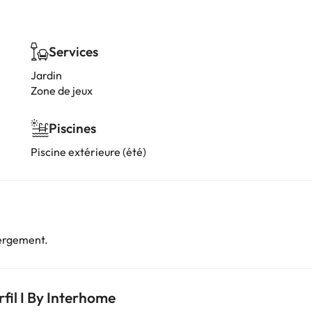
Services
Jardin
Zone de jeux
Piscines
Piscine extérieure (été)
bergement.
fil I By Interhome