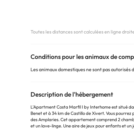
Toutes les distances sont calculées en ligne droit
Conditions pour les animaux de com
Les animaux domestiques ne sont pas autorisés 
Description de l'hébergement
L'Apartment Costa Marfil I by Interhome est situé d
Benet et à 34 km de Castillo de Xivert. Vous pourrez
des Amplaries. Cet appartement comprend 2 chambres, un salon, une télévision à écran plat, une cuisine équipée avec un coin repas ainsi qu'une salle de bains avec un bidet
et un lave-linge. Une aire de jeux pour enfants et un jardin sont à votre disposition sur place. L'Apartment Costa Marfil I by Interhome se trouve à 14 km d'Aquarama et à 28
km de la gare de Castellon de la Plana. L'aéroport d