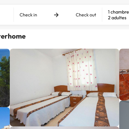
1 chambre
Check in
Check out
2 adultes
nterhome