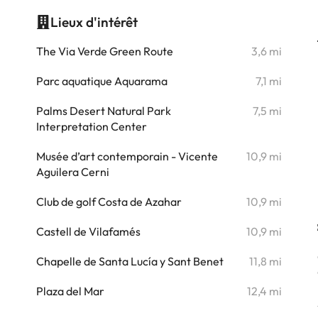
Lieux d'intérêt
i
The Via Verde Green Route
3,6 mi
i
Parc aquatique Aquarama
7,1 mi
i
Palms Desert Natural Park
7,5 mi
Interpretation Center
i
Musée d’art contemporain - Vicente
10,9 mi
Aguilera Cerni
Club de golf Costa de Azahar
10,9 mi
Castell de Vilafamés
10,9 mi
Chapelle de Santa Lucía y Sant Benet
11,8 mi
Plaza del Mar
12,4 mi