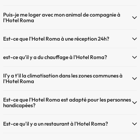
Le Hotel Roma dispose du Wifi.
Puis-je me loger avec mon animal de compagnie à
l'Hotel Roma
À l'hôtel Hotel Roma les animaux de compagnie ne sont pas admis.
Est-ce que l'Hotel Roma à une réception 24h?
L'Hotel Roma dispose de récepction 24h
est-ce qu'il y a du chauffage à l'Hotel Roma?
Oui, l'Hotel Roma dispose de chauffage dans lez zones communes
Il'y a t'il la climatisation dans les zones communes à
l'Hotel Roma
Oui, il y à la climatisation aux zone communes de l'Hotel Roma
Est-ce que l'Hotel Roma est adapté pour les personnes
handicapées?
Oui, Hotel Roma est adapté aux personnes à mobilité réduite.
Est-ce qu'il y a un restaurant à l'Hotel Roma?
Oui, il y a un restaurant à l'Hotel Roma