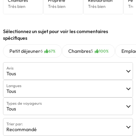
l’établissement. Toutes les informations figurant sur cette fiche
sont susceptibles d’être modifiées par l’hébergement. Si vous
avez des questions, contactez-nous.
Sélectionnez un sujet pour voir les commentaires
spécifiques
Petit déjeuner
Chambres
Empla
6
5
67%
100%
Avis
Tous
Langues
Tous
Types de voyageurs
Tous
Trier par:
Recommandé