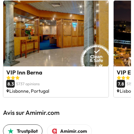
VIP Inn Berna
VIP Ex
8.3
7.8
5737 opinions
5154
Lisbonne, Portugal
Lisbon
Avis sur Amimir.com
Trustpilot
Amimir.com