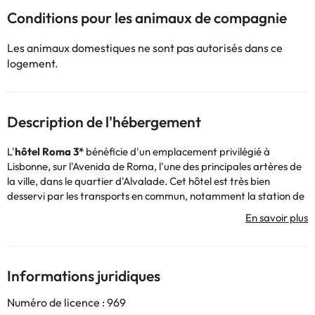
Conditions pour les animaux de compagnie
Les animaux domestiques ne sont pas autorisés dans ce
logement.
Description de l'hébergement
L'
hôtel Roma 3*
bénéficie d'un emplacement privilégié à
Lisbonne, sur l'Avenida de Roma, l'une des principales artères de
la ville, dans le quartier d'Alvalade. Cet hôtel est très bien
desservi par les transports en commun, notamment la station de
métro Roma et la station de ski Roma-Areeiro, toutes deux
situées à quelques minutes de marche, ce qui vous permettra
d'accéder facilement au centre historique et à l'aéroport de
Lisbonne.
L'hôtel dispose d'une réception ouverte 24 heures sur 24, ce qui
Informations juridiques
vous permet de bénéficier d'une attention permanente tout au
long de votre séjour. Il propose également un service de petit
Numéro de licence : 969
déjeuner buffet pour commencer la journée de la meilleure façon.