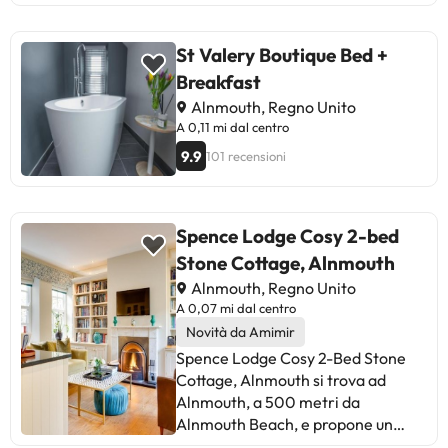
St Valery Boutique Bed +
Breakfast
Alnmouth, Regno Unito
A 0,11 mi dal centro
9.9
101 recensioni
Spence Lodge Cosy 2-bed
Stone Cottage, Alnmouth
Alnmouth, Regno Unito
A 0,07 mi dal centro
Novità da Amimir
Spence Lodge Cosy 2-Bed Stone
Cottage, Alnmouth si trova ad
Alnmouth, a 500 metri da
Alnmouth Beach, e propone un
patio, un giardino e il WiFi gratuito.