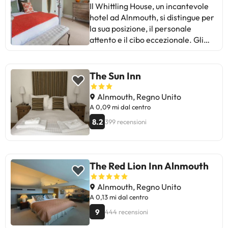
di un supplemento. La struttura non
Il Whittling House, un incantevole
è disponibile per feste di addio al
hotel ad Alnmouth, si distingue per
nubilato/celibato o simili.
la sua posizione, il personale
attento e il cibo eccezionale. Gli
ospiti lodano la pulizia, il comfort
delle camere e la colazione di alta
qualità. Alcuni commenti
The Sun Inn
menzionano problemi legati
all'odore della cucina nelle stanze e
Alnmouth, Regno Unito
all'altezza della doccia in una di
A 0,09 mi dal centro
esse. In generale, è ideale per
8.2
399 recensioni
coloro che cercano un soggiorno
rilassante in un ambiente
accogliente. La maggior parte
delle recensioni sono positive, con
The Red Lion Inn Alnmouth
punteggi elevati e complimenti per
l'esperienza complessiva.
Alnmouth, Regno Unito
A 0,13 mi dal centro
9
444 recensioni