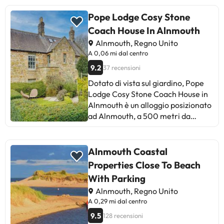
pulizia, la manutenzione e la
struttura non è disponibile per feste
mancanza di servizio per la
Pope Lodge Cosy Stone
di addio al nubilato/celibato o
colazione. Tuttavia, coloro che
simili.
Coach House In Alnmouth
apprezzano il cibo indiano lo
Alnmouth, Regno Unito
raccomandano. Ideale per i
A 0,06 mi dal centro
viaggiatori in cerca di
9.2
37 recensioni
un'esperienza gastronomica
diversa e un'atmosfera
Dotato di vista sul giardino, Pope
accogliente.
Lodge Cosy Stone Coach House in
Alnmouth è un alloggio posizionato
ad Alnmouth, a 500 metri da
Alnmouth Beach e 7,9 km da
Castello di Alnwick. Questa casa
vacanze presenta un giardino, il
Alnmouth Coastal
barbecue, il WiFi gratuito e un
Properties Close To Beach
parcheggio privato gratuito.
With Parking
Questa casa vacanze offre 1
Alnmouth, Regno Unito
camera da letto, una TV a schermo
A 0,29 mi dal centro
piatto con canali satellitari, una
cucina con frigorifero e
9.5
128 recensioni