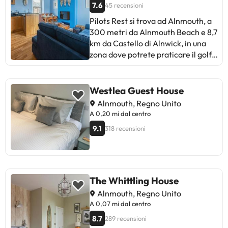
7.6
45 recensioni
Pilots Rest si trova ad Alnmouth, a
300 metri da Alnmouth Beach e 8,7
km da Castello di Alnwick, in una
zona dove potrete praticare il golf.
L’alloggio si trova a 31 km da
Castello di Bamburgh e presenta il
WiFi gratuito in tutta la struttura.
Westlea Guest House
Questa casa vacanze dispone di 3
Alnmouth, Regno Unito
camere da letto, cucina con
A 0,20 mi dal centro
frigorifero e lavastoviglie,
9.1
318 recensioni
lavatrice e 2 bagni. Aeroporto
Internazionale di Newcastle si
trova a 51 km di distanza.Al check-
in gli ospiti devono esibire un
documento d'identità con foto e
The Whittling House
una carta di credito. Siete pregati
Alnmouth, Regno Unito
di notare che le Richieste Speciali
A 0,07 mi dal centro
sono soggette a disponibilità, e
8.7
289 recensioni
potrebbero comportare l'addebito