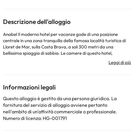
Descrizione dell'alloggio
Anabel Il moderno hotel per vacanze gode di una posizione
centrale in una zona tranquilla della famosa località turistica di
Lloret de Mar, sulla Costa Brava, a soli 300 metri da una
bellissima spiaggia di sabbia. Le camere di questo hotel,
completamente rinnovate, presentano un design d'interni di
successo che crea un'atmosfera distintiva. La struttura mette a
disposizione una varietà di servizi e strutture di qualità, tra cui
una piscina all'aperto di 320 metri quadrati, una piscina per
bambini di 30 metri quadrati e una piscina interna riscaldata
Informazioni legali
degli ultimi 72 metri quadrati a disposizione degli ospiti. Ha anche
incredibili strutture dedicate alla cura del corpo e della mente in
Questo alloggio è gestito da una persona giuridica. La
cui godere di una vasca idromassaggio, una sauna finlandese e
fornitura del servizio di alloggio avviene pertanto
una palestra completamente attrezzata. Ci sono molti bar,
nell'ambito di un'attività commerciale o professionale.
ristoranti, club, luoghi di intrattenimento e discoteche nelle
Numero di licenza: HG-001791
immediate vicinanze. La città di Blanes dista circa 6 chilometri e
la capitale catalana, Barcellona, ​​a un'ora di auto. Questa