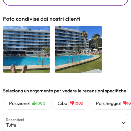
Foto condivise dai nostri clienti
Seleziona un argomento per vedere le recensioni specifiche
Posizione
Cibo
Parcheggio
1
1
1
100%
100%
1
Recensioni
Tutte