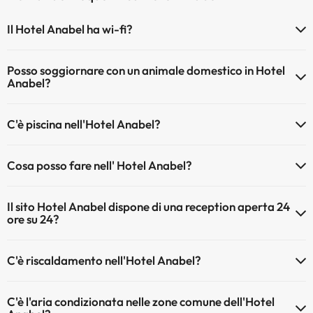
Il Hotel Anabel ha wi-fi?
Il Hotel Anabel dispone di Wi-Fi.
Posso soggiornare con un animale domestico in Hotel
Anabel?
Gli animali non sono ammessi a Hotel Anabel.
C'è piscina nell'Hotel Anabel?
Sì, l'hotel ha una piscina (questo servizio può essere a pagamento).
Cosa posso fare nell' Hotel Anabel?
Qui potete trovare maggiori informazioni sulla piscina e sulle altri
installazioni.
L'Hotel Anabel offre le seguenti attività (alcune possono essere a
Il sito Hotel Anabel dispone di una reception aperta 24
pagamento):
Piscina all'aperto (stagione estiva)
ore su 24?
Massaggiatore
Sì, l'Hotel Anabel ha una reception aperta 24 ore su 24
C'è riscaldamento nell'Hotel Anabel?
Sì, l'Hotel Anabel dispone di riscaldamento nelle aree comuni
C'è l'aria condizionata nelle zone comune dell'Hotel