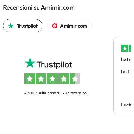
Recensioni su Amimir.com
Trustpilot
Amimir.com
ho trv
affidab
ho tro
4.5 su 5 sulla base di 1707 recensioni
Lucia