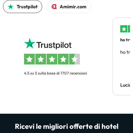
Trustpilot
Amimir.com
ho trv
affidab
ho tro
4.5 su 5 sulla base di 1707 recensioni
Lucia
Ricevi le migliori offerte di hotel