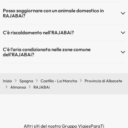
Il RAJABAi dispone di Wi-Fi.
Posso soggiornare con un animale domestico in
RAJABAi?
Gli animali domestici sono ammessi al RAJABAi (su richiesta e
C'è riscaldamento nell'RAJABAi?
pagamento diretto in hotel). Verifica le condizioni.
Sì, l'RAJABAi dispone di riscaldamento nelle aree comuni
C'è l'aria condizionata nelle zone comune
dell'RAJABAi?
Sì, RAJABAi dispone di aria condizionata nelle aree comuni.
Inizio
Spagna
Castilla - La Mancha
Provincia di Albacete
Almansa
RAJABAi
Altri siti del nostro Gruppo ViajesParaTi