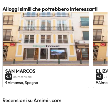
Alloggi simili che potrebbero interessarti
SAN MARCOS
ELIZ
9.3
9.1
85 recensioni
77 r
Almansa, Spagna
Alman
Recensioni su Amimir.com