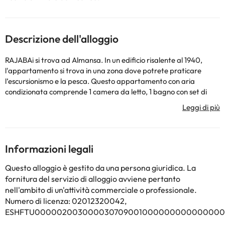
Descrizione dell'alloggio
RAJABAi si trova ad Almansa. In un edificio risalente al 1940,
l'appartamento si trova in una zona dove potrete praticare
l’escursionismo e la pesca. Questo appartamento con aria
condizionata comprende 1 camera da letto, 1 bagno con set di
cortesia e asciugacapelli, e un soggiorno. Presso questo
appartamento troverete asciugamani e lenzuola tra i servizi
disponibili. L'aeroporto (Aeroporto di Albacete) è a 75 km dalla
struttura, e per raggiungerlo c’è una navetta aeroportuale a
pagamento organizzata dalla struttura.
Informazioni legali
La struttura non è disponibile per feste di addio al
nubilato/celibato o simili. Al check-in gli ospiti devono esibire un
Questo alloggio è gestito da una persona giuridica. La
documento d'identità con foto e una carta di credito. Siete
fornitura del servizio di alloggio avviene pertanto
pregati di notare che le Richieste Speciali sono soggette a
nell'ambito di un'attività commerciale o professionale.
disponibilità, e potrebbero comportare l'addebito di un
Numero di licenza: 02012320042,
supplemento. Siete pregati di comunicare in anticipo a l'orario in
ESHFTU0000020030000307090010000000000000002
cui prevedete di arrivare. Potrete inserire questa informazione