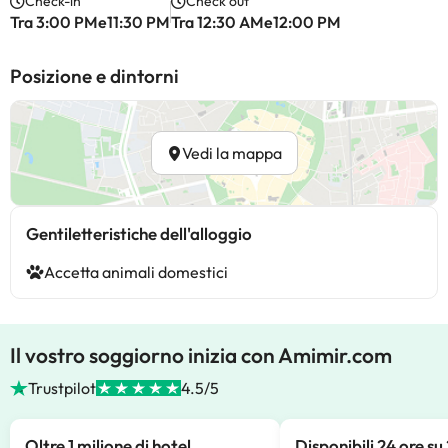
Check-in
Check out
Tra 3:00 PMe11:30 PM
Tra 12:30 AMe12:00 PM
Posizione e dintorni
Vedi la mappa
Gentiletteristiche dell'alloggio
Accetta animali domestici
Il vostro soggiorno inizia con Amimir.com
Trustpilot
4.5/5
Oltre 1 milione di hotel
Disponibili 24 ore su