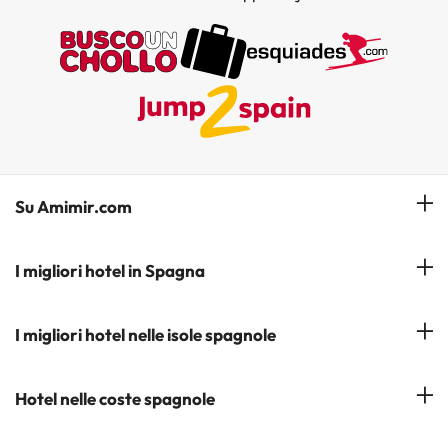
Su Amimir.com
Il Nostro Team
I migliori hotel in Spagna
La mia prenotazione
Hotel a Salou
I migliori hotel nelle isole spagnole
Iscrivetevi alla nostra newsletter
Hotel a Benidorm
Opinioni
Hotel a Tenerife
Hotel nelle coste spagnole
Hotel a Cádiz
Hotel a Ibiza