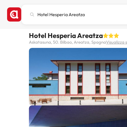
Cerca
città,
hotel
o
Hotel Hesperia Areatza
destinazione
Askatasuna, 50. Bilbao, Areatza, Spagna
Visualizza