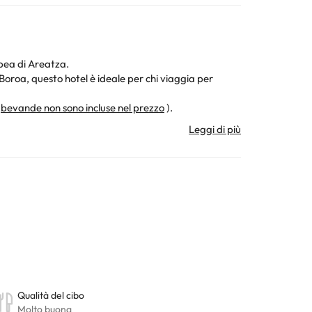
bea di Areatza.
 Boroa, questo hotel è ideale per chi viaggia per
e
bevande non sono incluse nel prezzo
).
uelli di acque minerali medicinali, raccomandati per
atuito, comodo parcheggio, servizi business completi e
ura. Tutte le informazioni presenti in questa pagina