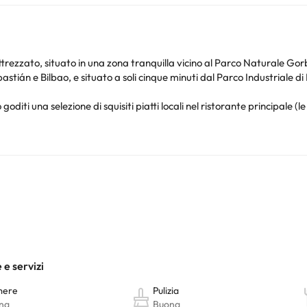
rezzato, situato in una zona tranquilla vicino al Parco Naturale Gor
stián e Bilbao, e situato a soli cinque minuti dal Parco Industriale di
goditi una selezione di squisiti piatti locali nel ristorante principale (l
 possibile contemplare l'ambiente tranquillo.
a vasta gamma di programmi e trattamenti speciali, in particolare q
nto diretto in hotel).
one privilegiata e vari servizi, tra cui accesso wireless a Internet gr
adattato alla tua visita di lavoro o di piacere.
nto. Puoi consultare le relative tariffe direttamente presso la strutt
e hai dubbi, contattaci.