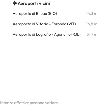
Aeroporti vicini
i
Aeroporto di Bilbao (BIO)
14,3 mi
Aeroporto di Vitoria - Foronda (VIT)
16,8 mi
i
Aeroporto di Logroño - Agoncillo (RJL)
51,7 mi
i
i
i
i
i
i
 distanze effettive possono variare.