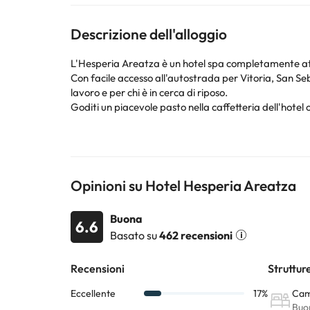
Descrizione dell'alloggio
L'Hesperia Areatza è un hotel spa completamente att
Con facile accesso all'autostrada per Vitoria, San Seba
lavoro e per chi è in cerca di riposo.
Goditi un piacevole pasto nella caffetteria dell'hotel o 
Dalla sua terrazza con una capacità di 150 persone è
Le moderne strutture del centro benessere offrono un
trattamenti dermatologici e reumatici (sotto suppleme
Gli ospiti scelgono Hesperia Areatza per la sua posizi
strutture per conferenze multifunzionali; Tutto questo 
Opinioni su Hotel Hesperia Areatza
Alcuni dei servizi indicati potrebbero essere a pagame
Buona
6.6
sono soggette a modifiche da parte della struttura. S
Basato su
462 recensioni