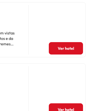
m vistas
tos e da
ngremes
Ver hotel
curam
omendações
 área, é um
.
Ver hotel