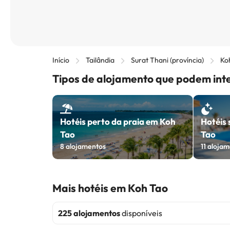
Início
Tailândia
Surat Thani (província)
Ko
Tipos de alojamento que podem int
Hotéis perto da praia em Koh
Hotéis 
Tao
Tao
8
alojamentos
11
alojam
Mais hotéis em Koh Tao
225 alojamentos
disponíveis