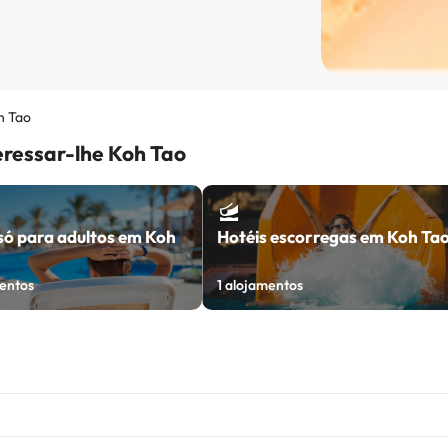
h Tao
eressar-lhe Koh Tao
só para adultos em Koh
Hotéis escorregas em Koh Ta
entos
1
alojamentos