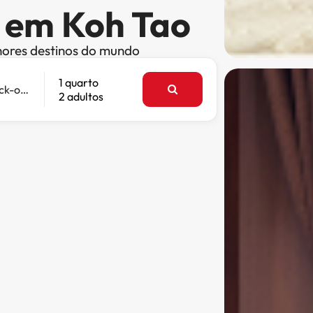
s em Koh Tao
hores destinos do mundo
1 quarto
Check-out
2 adultos