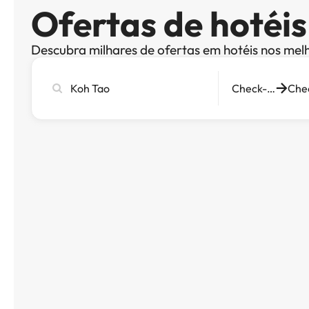
Ofertas de hotéi
Descubra milhares de ofertas em hotéis nos mel
Pesquise
Check-in
cidade,
hotel
ou
destino