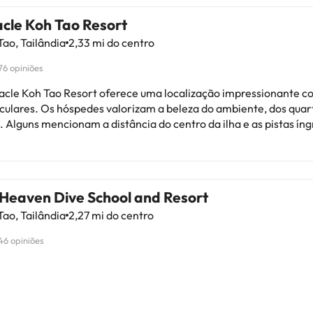
acle Koh Tao Resort
ao, Tailândia
2,33 mi do centro
76 opiniões
acle Koh Tao Resort oferece uma localização impressionante co
culares. Os hóspedes valorizam a beleza do ambiente, dos quar
. Alguns mencionam a distância do centro da ilha e as pistas í
spectos a melhorar. Apesar de pequenos detalhes na limpeza e
nção, o serviço é amigável e atencioso. Para aqueles que pro
ilidade e desfrutar do snorkeling, este hotel é ideal. Com rec
sas e considerando a necessidade de mobilidade para explorar a
Heaven Dive School and Resort
o a ser considerado para uma experiência relaxante em Koh Tao
ao, Tailândia
2,27 mi do centro
46 opiniões