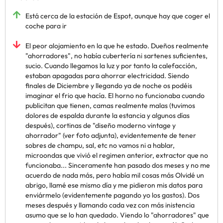
Está cerca de la estación de Espot, aunque hay que coger el
coche para ir
El peor alojamiento en la que he estado. Dueños realmente
"ahorradores", no había cubertería ni sartenes suficientes,
sucio. Cuando llegamos la luz y por tanto la calefacción,
estaban apagadas para ahorrar electricidad. Siendo
finales de Diciembre y llegando ya de noche os podéis
imaginar el frio que hacía. El horno no funcionaba cuando
publicitan que tienen, camas realmente malas (tuvimos
dolores de espalda durante la estancia y algunos días
después), cortinas de "diseño moderno vintage y
ahorrador" (ver foto adjunta), evidentemente de tener
sobres de champu, sal, etc no vamos ni a hablar,
microondas que vivió el regimen anterior, extractor que no
funcionaba... Sinceramente han pasado dos meses y no me
acuerdo de nada más, pero había mil cosas más Olvidé un
abrigo, llamé ese mismo día y me pidieron mis datos para
enviármelo (evidentemente pagando yo los gastos). Dos
meses después y llamando cada vez con más inistencia
asumo que se lo han quedado. Viendo lo "ahorradores" que