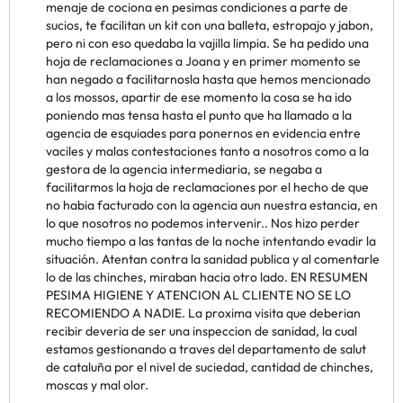
menaje de cociona en pesimas condiciones a parte de
sucios, te facilitan un kit con una balleta, estropajo y jabon,
pero ni con eso quedaba la vajilla limpia. Se ha pedido una
hoja de reclamaciones a Joana y en primer momento se
han negado a facilitarnosla hasta que hemos mencionado
a los mossos, apartir de ese momento la cosa se ha ido
poniendo mas tensa hasta el punto que ha llamado a la
agencia de esquiades para ponernos en evidencia entre
vaciles y malas contestaciones tanto a nosotros como a la
gestora de la agencia intermediaria, se negaba a
facilitarmos la hoja de reclamaciones por el hecho de que
no habia facturado con la agencia aun nuestra estancia, en
lo que nosotros no podemos intervenir.. Nos hizo perder
mucho tiempo a las tantas de la noche intentando evadir la
situación. Atentan contra la sanidad publica y al comentarle
lo de las chinches, miraban hacia otro lado. EN RESUMEN
PESIMA HIGIENE Y ATENCION AL CLIENTE NO SE LO
RECOMIENDO A NADIE. La proxima visita que deberian
recibir deveria de ser una inspeccion de sanidad, la cual
estamos gestionando a traves del departamento de salut
de cataluña por el nivel de suciedad, cantidad de chinches,
moscas y mal olor.