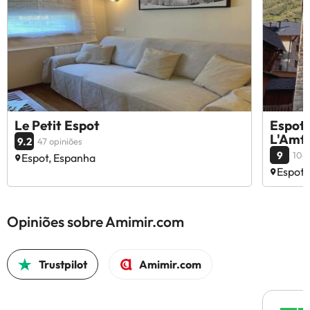
Le Petit Espot
Espot
L'Amfi
9.2
47 opiniões
9
104 
Espot, Espanha
Espot,
Opiniões sobre Amimir.com
Trustpilot
Amimir.com