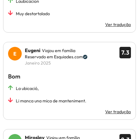
Laubicacion
Muy destartalado
Ver tradução
Eugeni
Viajou em família
7.3
Reservado em Esquiades.com
Janeiro 2025
Bom
La ubicació,
Li manca una mica de manteniment.
Ver tradução
Miroslav
Viajou em família