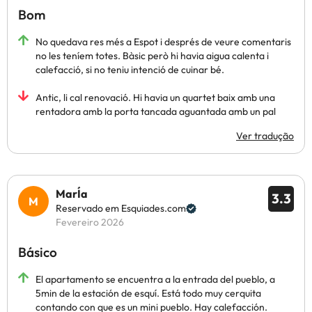
Bom
No quedava res més a Espot i després de veure comentaris
no les teníem totes. Bàsic però hi havia aigua calenta i
calefacció, si no teniu intenció de cuinar bé.
Antic, li cal renovació. Hi havia un quartet baix amb una
rentadora amb la porta tancada aguantada amb un pal
Ver tradução
MarÍa
3.3
Reservado em Esquiades.com
Fevereiro 2026
Básico
El apartamento se encuentra a la entrada del pueblo, a
5min de la estación de esquí. Está todo muy cerquita
contando con que es un mini pueblo. Hay calefacción.