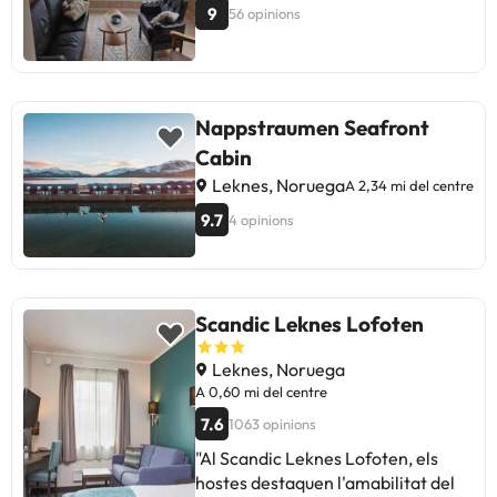
9
56 opinions
Nappstraumen Seafront
Cabin
Leknes, Noruega
A 2,34 mi del centre
9.7
4 opinions
Scandic Leknes Lofoten
Leknes, Noruega
A 0,60 mi del centre
7.6
1063 opinions
"Al Scandic Leknes Lofoten, els
hostes destaquen l'amabilitat del