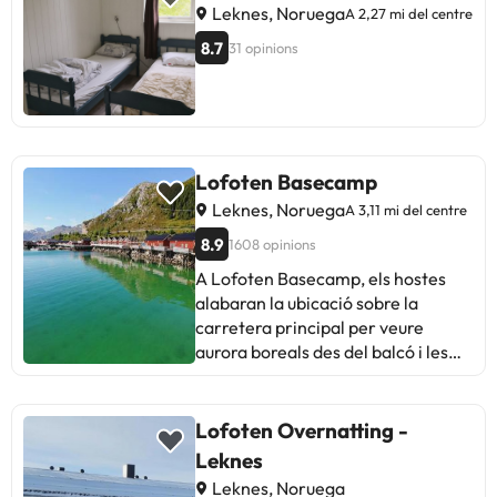
Leknes, Noruega
A 2,27 mi del centre
8.7
31 opinions
Lofoten Basecamp
Leknes, Noruega
A 3,11 mi del centre
8.9
1608 opinions
A Lofoten Basecamp, els hostes
alabaran la ubicació sobre la
carretera principal per veure
aurora boreals des del balcó i les
cabanes amb unes vistes
impressionants. Destaquen la
neteja, comoditat i senders
Lofoten Overnatting -
propers. Alguns mencionen sorolls
Leknes
matinals i manca d'opcions
Leknes, Noruega