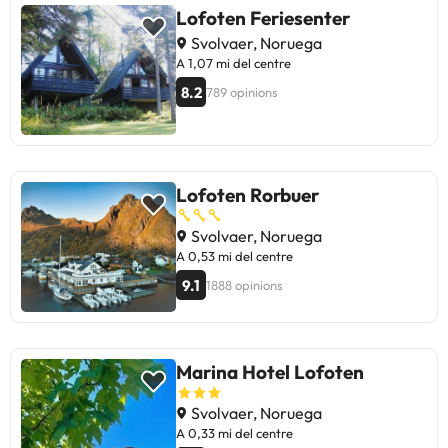
com la qualitat dels llits i la neteja."
Lofoten Feriesenter
Svolvaer, Noruega
A 1,07 mi del centre
8.2
789 opinions
Lofoten Rorbuer
Svolvaer, Noruega
A 0,53 mi del centre
9.1
1888 opinions
Marina Hotel Lofoten
Svolvaer, Noruega
A 0,33 mi del centre