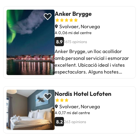
Anker Brygge
Svolvaer, Noruega
A 0,06 mi del centre
8.9
1615 opinions
Anker Brygge, un lloc acollidor
amb personal servicial i esmorzar
excel·lent. Ubicació ideal i vistes
espectaculars. Alguns hostes
mencionen problemes amb les
reserves d'esmorzar i overbooking.
En general, ideal per a una estada
Nordis Hotel Lofoten
acollidora i única a Svolvaer.
Svolvaer, Noruega
A 0,17 mi del centre
8.2
263 opinions