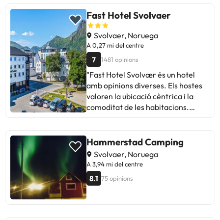
Fast Hotel Svolvaer
Svolvaer, Noruega
A 0,27 mi del centre
7
1481 opinions
"Fast Hotel Svolvær és un hotel
amb opinions diverses. Els hostes
valoren la ubicació cèntrica i la
comoditat de les habitacions.
Alguns mencionen problemes amb
la neteja, llits incòmodes i manca
de manteniment. Tot i que la
Hammerstad Camping
manca de personal pot semblar
Svolvaer, Noruega
estranya, el procés
A 3,94 mi del centre
d'enregistrament automàtic
8.1
75 opinions
funciona bé. Ideal per a viatgers
que busquen una opció econòmica i
cèntrica, però és important tenir
en compte possibles inconvenients