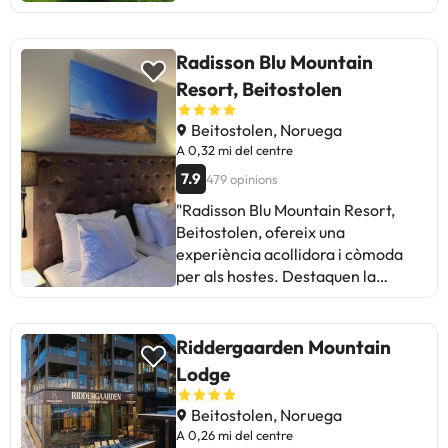
Radisson Blu Mountain
Resort, Beitostolen
Beitostolen, Noruega
A 0,32 mi del centre
7.9
479 opinions
"Radisson Blu Mountain Resort,
Beitostolen, ofereix una
experiència acollidora i còmoda
per als hostes. Destaquen la
amabilitat del personal, llits
còmodes i menjar deliciós. Alguns
punts a millorar inclouen
Riddergaarden Mountain
problemes de manteniment a les
Lodge
habitacions i banys, així com la
manca de ventilació en certes
Beitostolen, Noruega
àrees. En general, és ideal per a
A 0,26 mi del centre