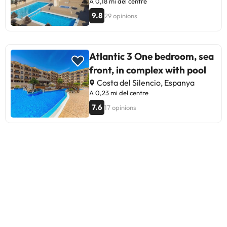
A 0,18 mi del centre
9.8
29 opinions
Atlantic 3 One bedroom, sea
front, in complex with pool
Costa del Silencio, Espanya
A 0,23 mi del centre
7.6
17 opinions
Orilla en Frontera-
Primavera
Costa del Silencio, Espanya
A 0,52 mi del centre
9.4
21 opinions