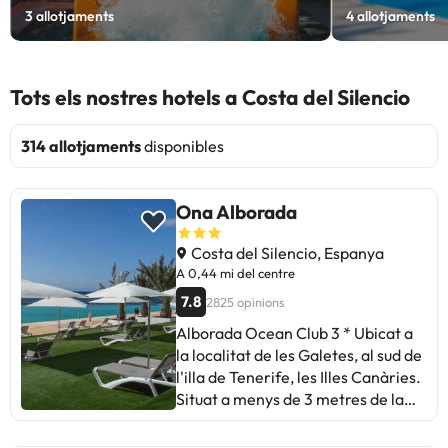
3
allotjaments
4
allotjaments
Tots els nostres hotels a Costa del Silencio
314 allotjaments
disponibles
Ona Alborada
Costa del Silencio, Espanya
A 0,44 mi del centre
7.8
2825 opinions
Alborada Ocean Club 3 * Ubicat a
la localitat de les Galetes, al sud de
l'illa de Tenerife, les Illes Canàries.
Situat a menys de 3 metres de la
platja. L'allotjament disposa de
recepció 24 hores, piscina d'aigua