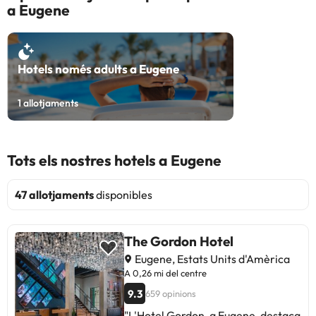
a Eugene
Hotels només adults a Eugene
1
allotjaments
Tots els nostres hotels a Eugene
47 allotjaments
disponibles
The Gordon Hotel
Eugene, Estats Units d'Amèrica
A 0,26 mi del centre
9.3
659 opinions
"L'Hotel Gordon, a Eugene, destaca