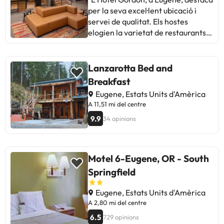
per la seva excel·lent ubicació i
servei de qualitat. Els hostes
elogien la varietat de restaurants
propers, la amabilitat del personal i
les instal·lacions acollidores. Tot i
que alguns mencionen problemes
Lanzarotta Bed and
amb el WiFi i sorolls exteriors, la
Breakfast
majoria gaudeix de llits còmodes,
Eugene, Estats Units d'Amèrica
bona menja i l'atmosfera única de
A 11,51 mi del centre
l'hotel. Ideal per a aquells que
9.9
34 opinions
busquen comoditat i una
experiència autèntica."
Motel 6-Eugene, OR - South
Springfield
Eugene, Estats Units d'Amèrica
A 2,80 mi del centre
6.5
729 opinions