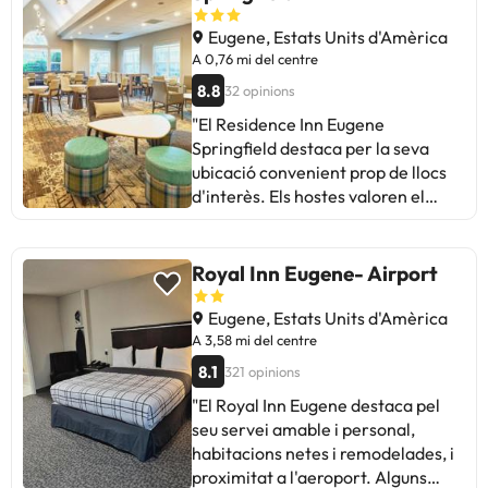
Eugene, Estats Units d'Amèrica
A 0,76 mi del centre
8.8
32 opinions
"El Residence Inn Eugene
Springfield destaca per la seva
ubicació convenient prop de llocs
d'interès. Els hostes valoren el
personal amable, les habitacions
netes i la comoditat de les llits.
Alguns mencionen problemes amb
Royal Inn Eugene- Airport
l'aire condicionat i la dificultat per
trobar l'hotel. Malgrat això, la
Eugene, Estats Units d'Amèrica
majoria elogia l'esmorzar, la cuina
A 3,58 mi del centre
a les habitacions i el servei
8.1
321 opinions
excepcional. Ideal per a aquells que
"El Royal Inn Eugene destaca pel
busquen un allotjament acollidor i
seu servei amable i personal,
funcional. En resum, una opció
habitacions netes i remodelades, i
recomanada per a estades
proximitat a l'aeroport. Alguns
agradables a Eugene."