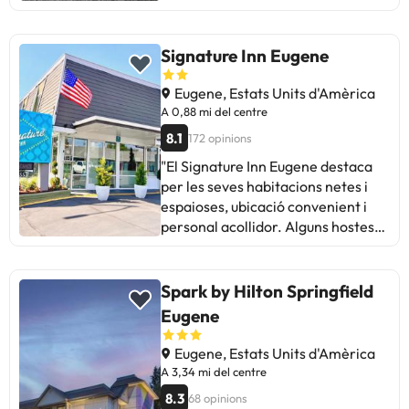
hostes mencionen sorolls de tren i
trànsit, i problemes amb el sistema
de calefacció. Malgrat això, la
Signature Inn Eugene
relació qualitat-preu és excel·lent,
especialment per vols matinars.
Eugene, Estats Units d'Amèrica
Ideal per a viatgers que valoren
A 0,88 mi del centre
comoditat i conveniència."
8.1
172 opinions
"El Signature Inn Eugene destaca
per les seves habitacions netes i
espaioses, ubicació convenient i
personal acollidor. Alguns hostes
mencionen el soroll i l'actitud del
propietari com a àrees de millora.
Malgrat això, la majoria valora la
Spark by Hilton Springfield
neteja, els detalls com snacks i
Eugene
begudes gratuïtes, i la comoditat
de les llits. Ideal per a viatgers que
Eugene, Estats Units d'Amèrica
busquen un allotjament acollidor i
A 3,34 mi del centre
ben cuidat. Un motel renovat amb
8.3
68 opinions
encant a un preu raonable a