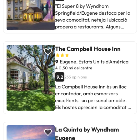
"El Super 8 by Wyndham
Eugene!"
Springfield/Eugene destaca per la
seva comoditat, neteja i ubicació
propera a restaurants. Alguns
hostes mencionen problemes amb
l'esmorzar i petites deficiències en
la neteja d'algunes habitacions. No
The Campbell House Inn
obstant això, la majoria elogia les
renovacions, habitacions netes i
Eugene, Estats Units d'Amèrica
modernes, i la amabilitat del
A 0,50 mi del centre
personal. Malgrat les obres en curs,
9.2
235 opinions
l'estada resulta tranquil·la. Ideal
La Campbell House Inn és un lloc
per a viatgers que busquen una
encantador, amb esmorzars
bona relació qualitat-preu i una
excel·lents i un personal amable.
estada còmoda."
Els hostes aprecien la comoditat de
les habitacions, la ubicació propera
al riu i l'atenció especial a les seves
necessitats dietètiques. Alguns
La Quinta by Wyndham
mencionen que les catifes i llençols
Eugene