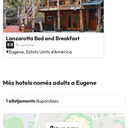
Lanzarotta Bed and Breakfast
9.9
34 opinions
Eugene, Estats Units d'Amèrica
Més hotels només adults a Eugene
1 allotjaments
disponibles
Veure mapa