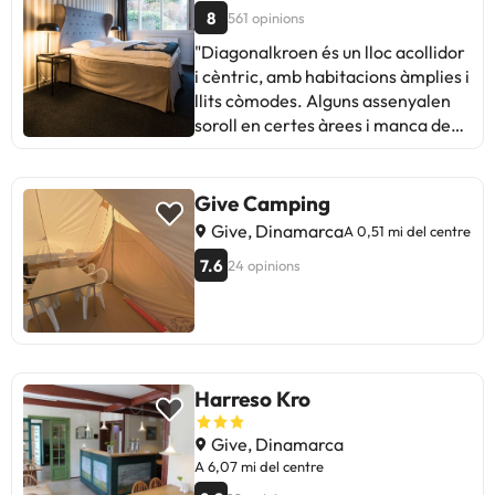
8
561 opinions
"Diagonalkroen és un lloc acollidor
i cèntric, amb habitacions àmplies i
llits còmodes. Alguns assenyalen
soroll en certes àrees i manca de
neteja en ocasions. El menjar es
destaca positivament. Ideal per a
estades curtes i ambient relaxat."
Give Camping
Give, Dinamarca
A 0,51 mi del centre
7.6
24 opinions
Harreso Kro
Give, Dinamarca
A 6,07 mi del centre