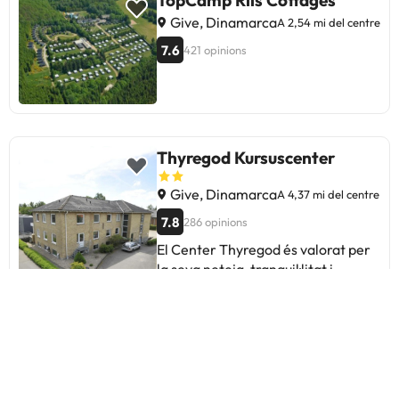
TopCamp Riis Cottages
Give, Dinamarca
A 2,54 mi del centre
7.6
421 opinions
Thyregod Kursuscenter
Give, Dinamarca
A 4,37 mi del centre
7.8
286 opinions
El Center Thyregod és valorat per
la seva neteja, tranquil·litat i
comoditat de les habitacions.
Alguns hostes destaquen la bona
relació qualitat-preu i la proximitat
a Legoland. Entre les millores
suggerides es troben la manca
Més ciutats a prop Give
d'informació en el check-in, sorolls