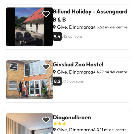
Billund Holiday - Assengaard
B & B
Give, Dinamarca
A 5,52 mi del centre
9.4
512 opinions
Givskud Zoo Hostel
Give, Dinamarca
A 4,77 mi del centre
8.2
803 opinions
Diagonalkroen
Give, Dinamarca
A 0,11 mi del centre