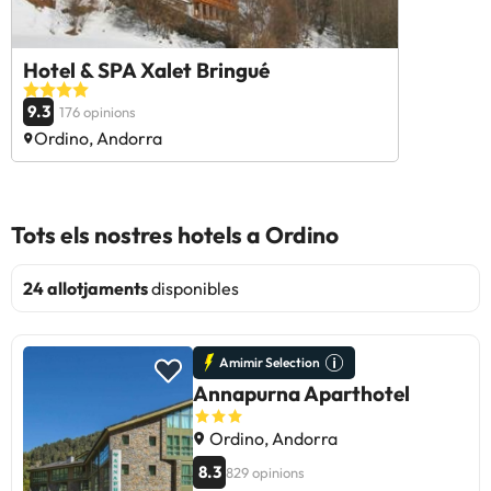
Hotel & SPA Xalet Bringué
9.3
176 opinions
Ordino, Andorra
Tots els nostres hotels a Ordino
24 allotjaments
disponibles
Amimir Selection
Annapurna Aparthotel
Ordino, Andorra
8.3
829 opinions