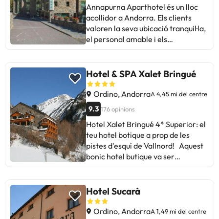
Annapurna Aparthotel és un lloc
acollidor a Andorra. Els clients
valoren la seva ubicació tranquil·la,
el personal amable i els
apartaments còmodes. Alguns
esmenten que necessita una
reforma, però en general és un lloc
Hotel & SPA Xalet Bringué
ideal per descansar i gaudir de la
natura. Perfecte per a famílies i
Ordino, Andorra
A 4,45 mi del centre
viatgers que busquen tranquil·litat.
9.3
176 opinions
Hotel Xalet Bringué 4* Superior: el
teu hotel botique a prop de les
pistes d'esquí de Vallnord! Aquest
bonic hotel butique va ser
inaugurat el desembre del 211 i es
troba a la població del Serrat, a la
Vall d'Ordino. Cada espai de l'hotel
Hotel Sucarà
ha estat cuidat amb detall.
Combina l´encant de les
Ordino, Andorra
A 1,49 mi del centre