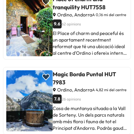
tranquility HUT7558
Ordino, Andorra
A 0,16 mi del centre
9.6
62 opinions
El Place of charm and peaceful és
un apartament recentment
reformat que té una ubicació ideal
al centre d'Ordino i ofereix internet
WiFi gratuïta i aparcament.
Ofereix vista sobre el jardí i és a 16
km del santuari de Meritxell ia 6 m
Magic Borda Puntal HUT
del camp de golf Vall d'Ordino.
7983
Aquest establiment per a no
Ordino, Andorra
A 4,82 mi del centre
fumadors és a 25 km de Naturland.
L´apartament disposa de 2
7.8
26 opinions
dormitoris, sala d´estar amb TV de
Casa de muntanya situada a la Vall
pantalla plana amb canals per
de Sorteny. Un dels parcs naturals
cable, zona de cuina totalment
amb més flora i fauna de tot el
equipada amb microones i nevera i
Principat d'Andorra. Podràs gaudir
2 banys amb assecador. Hi ha