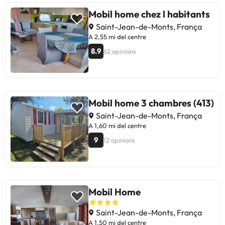
antelació de la vostra hora
Mobil home chez l habitants
d'arribada prevista. Per fer-ho,
Saint-Jean-de-Monts, França
podeu fer servir l'apartat de
A 2,55 mi del centre
peticions especials en fer la
8.9
62 opinions
reserva o posar-vos en contacte
directament amb l'allotjament.
Trobareu les dades de contacte a la
confirmació de la reserva.
Gestionat per un particular
Mobil home 3 chambres (413)
Saint-Jean-de-Monts, França
A 1,60 mi del centre
9
12 opinions
Mobil Home
Saint-Jean-de-Monts, França
A 1,50 mi del centre