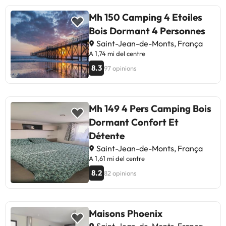
Mh 150 Camping 4 Etoiles
Bois Dormant 4 Personnes
Saint-Jean-de-Monts, França
A 1,74 mi del centre
8.3
97 opinions
Mh 149 4 Pers Camping Bois
Dormant Confort Et
Détente
Saint-Jean-de-Monts, França
A 1,61 mi del centre
8.2
82 opinions
Maisons Phoenix
Saint-Jean-de-Monts, França