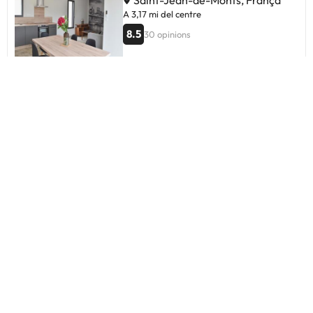
A 3,17 mi del centre
8.5
30 opinions
Maison Saint Jean de Monts
7 personnes - 3 chambres
Saint-Jean-de-Monts, França
A 0,71 mi del centre
8.8
19 opinions
L'Oree des Pins
Saint-Jean-de-Monts, França
A 0,66 mi del centre
8.2
5 opinions