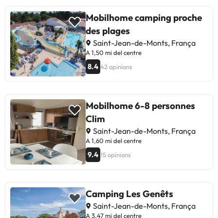
Mobilhome camping proche
des plages
Saint-Jean-de-Monts, França
A 1,50 mi del centre
8.4
42 opinions
Mobilhome 6-8 personnes
Clim
Saint-Jean-de-Monts, França
A 1,60 mi del centre
9.4
15 opinions
Camping Les Genêts
Saint-Jean-de-Monts, França
A 3,47 mi del centre