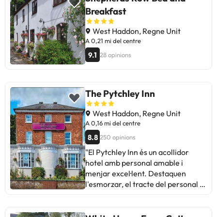
Breakfast
West Haddon, Regne Unit
A 0,21 mi del centre
9.1
28 opinions
The Pytchley Inn
West Haddon, Regne Unit
A 0,16 mi del centre
8.8
250 opinions
"El Pytchley Inn és un acollidor
hotel amb personal amable i
menjar excel·lent. Destaquen
l'esmorzar, el tracte del personal i
la neteja de les habitacions. Alguns
hostes mencionen que les
habitacions necessiten renovació i