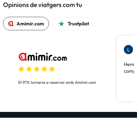
Opinions de viatgers com tu
Amimir.com
Trustpilot
L
F
Hem t
compa
El 97% tornaria a reservar amb Amimir.com
Assabenta't abans que ningú
Rep GRATIS ofertes d'hotels dels bons, dels que et fan