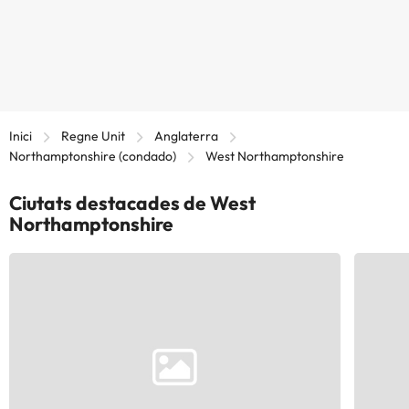
Inici
Regne Unit
Anglaterra
Northamptonshire (condado)
West Northamptonshire
Ciutats destacades de West
Northamptonshire