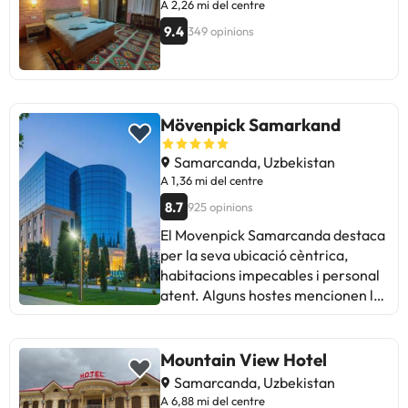
A 2,26 mi del centre
9.4
349 opinions
Mövenpick Samarkand
Samarcanda, Uzbekistan
A 1,36 mi del centre
8.7
925 opinions
El Movenpick Samarcanda destaca
per la seva ubicació cèntrica,
habitacions impecables i personal
atent. Alguns hostes mencionen la
manca de flexibilitat en certs
serveis, com canvis d'habitació. El
esmorzar ofereix varietat, tot i que
Mountain View Hotel
el cafè és millorable. La presència
Samarcanda, Uzbekistan
de sorolls a les habitacions pot
A 6,88 mi del centre