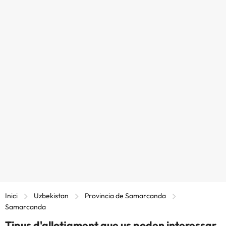
Inici
Uzbekistan
Provincia de Samarcanda
Samarcanda
Tipus d'allotjament que us poden interessar