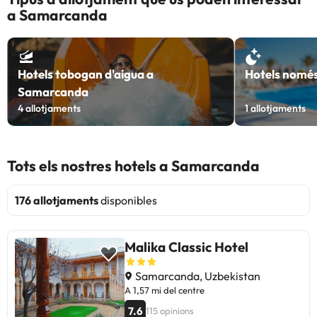
a Samarcanda
Hotels tobogan d'aigua a
Hotels només
Samarcanda
4
allotjaments
1
allotjaments
Tots els nostres hotels a Samarcanda
176 allotjaments
disponibles
Malika Classic Hotel
Samarcanda, Uzbekistan
A 1,57 mi del centre
7.6
115 opinions