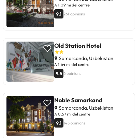
A 1,09 mi del centre
9.1
261 opinions
Old Station Hotel
Samarcanda, Uzbekistan
A 1,64 mi del centre
9.5
6 opinions
Noble Samarkand
Samarcanda, Uzbekistan
A 0,57 mi del centre
9.1
145 opinions