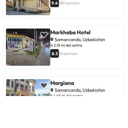
9.4
282 opinions
Markhaba Hotel
Samarcanda, Uzbekistan
A 2,18 mi del centre
8.3
56 opinions
Margiana
Samarcanda, Uzbekistan
A 1,45 mi del centre
9.1
90 opinions