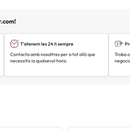
r.com!
T'atenem les 24 h sempre
Pr
Contacta amb nosaltres per a tot allò que
Troba o
necessitis ia qualsevol hora.
negocia