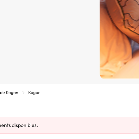
o de Kogon
Kogon
ments disponibles.