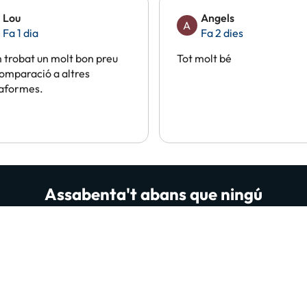
Lou
Angels
A
Fa 1 dia
Fa 2 dies
trobat un molt bon preu
Tot molt bé
omparació a altres
taformes.
Assabenta't abans que ningú
 que et fan flipar. A més de sorteigs, contingut útil i totes 
persones ja estan subscrites i llegint-nos, t'apuntes tu també
A
 “Donar-me d'alta” confirmes haver llegit i estar d'acord amb la
Política de