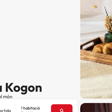
 a Kogon
el món
1 habitació
ortida