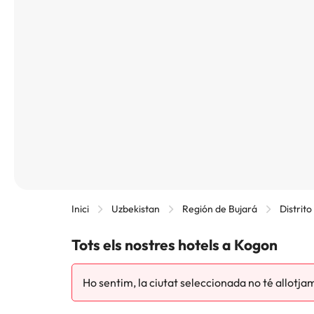
Inici
Uzbekistan
Región de Bujará
Distrit
Tots els nostres hotels a Kogon
Ho sentim, la ciutat seleccionada no té allotja