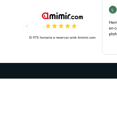
L
Hem 
en c
pla
El 97% tornaria a reservar amb Amimir.com
Rep GRATIS ofertes d'hotels dels bons, dels
Introdueix el teu email
En prémer