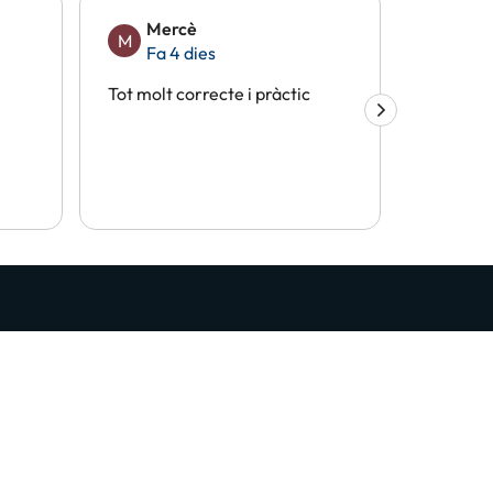
Mercè
Eli
M
E
Fa 4 dies
Fa 
Tot molt correcte i pràctic
Tot perf
les novetats de la nostra web i App. 200 mil
?
puntar-me GRATIS
 Privadesa