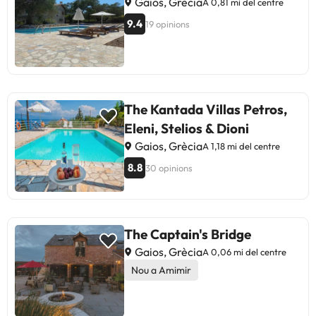
Gaios, Grècia
A 0,81 mi del centre
9.4
19 opinions
The Kantada Villas Petros,
Eleni, Stelios & Dioni
Gaios, Grècia
A 1,18 mi del centre
8.8
30 opinions
The Captain's Bridge
Gaios, Grècia
A 0,06 mi del centre
Nou a Amimir