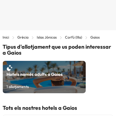
Inici
Grècia
Islas Jónicas
Corfú (Illa)
Gaios
Tipus d'allotjament que us poden interessar
a Gaios
Hotels només adults a Gaios
1
allotjaments
Tots els nostres hotels a Gaios