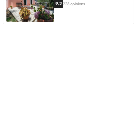
9.2
228 opinions
Poseidon Apartments
Gaios, Grècia
A 0,14 mi del centre
9.3
68 opinions
Porto Gaios House
Gaios, Grècia
A 0,34 mi del centre
9.1
25 opinions