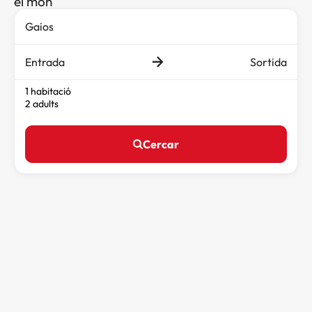
el món
Entrada
Sortida
1 habitació
2 adults
Cercar