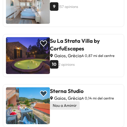
9
157 opinions
Su La Strata Villa by
CorfuEscapes
Gaios, Grècia
A 0,87 mi del centre
10
2 opinions
Sterna Studio
Gaios, Grècia
A 0,14 mi del centre
Nou a Amimir