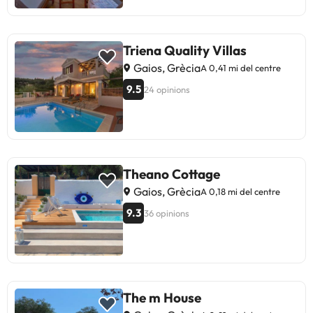
Triena Quality Villas
Gaios, Grècia
A 0,41 mi del centre
9.5
24 opinions
Theano Cottage
Gaios, Grècia
A 0,18 mi del centre
9.3
36 opinions
The m House