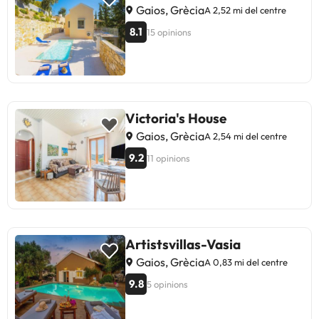
Gaios, Grècia
A 2,52 mi del centre
8.1
15 opinions
Victoria's House
Gaios, Grècia
A 2,54 mi del centre
9.2
11 opinions
Artistsvillas-Vasia
Gaios, Grècia
A 0,83 mi del centre
9.8
5 opinions