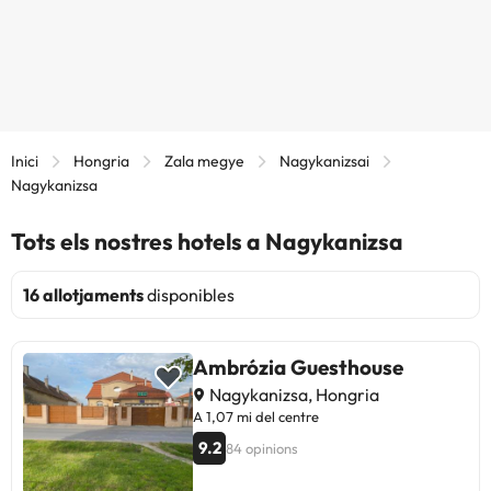
Inici
Hongria
Zala megye
Nagykanizsai
Nagykanizsa
Tots els nostres hotels a Nagykanizsa
16 allotjaments
disponibles
Ambrózia Guesthouse
Nagykanizsa, Hongria
A 1,07 mi del centre
9.2
84 opinions