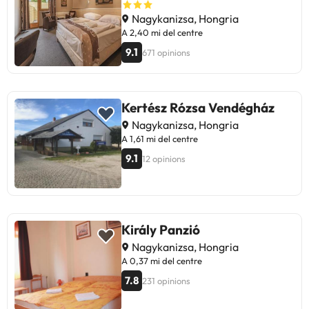
Nagykanizsa, Hongria
A 2,40 mi del centre
9.1
671 opinions
Kertész Rózsa Vendégház
Nagykanizsa, Hongria
A 1,61 mi del centre
9.1
12 opinions
Király Panzió
Nagykanizsa, Hongria
A 0,37 mi del centre
7.8
231 opinions