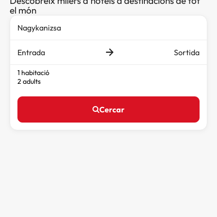
Descobreix milers d'hotels a destinacions de tot
el món
Entrada
Sortida
1 habitació
2 adults
Cercar