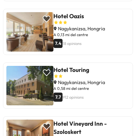
Hotel Oazis
Nagykanizsa, Hongria
A 0,13 mi del centre
7.4
18 opinions
Hotel Touring
Nagykanizsa, Hongria
A 0,58 mi del centre
7.7
912 opinions
Hotel Vineyard Inn -
Szoloskert