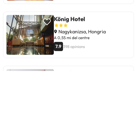
König Hotel
Nagykanizsa, Hongria
A 0,55 mi del centre
7.9
398 opinions
Magnólia
Nagykanizsa, Hongria
A 2,59 mi del centre
9.4
92 opinions
Nyírfás Camping
Nagykanizsa, Hongria