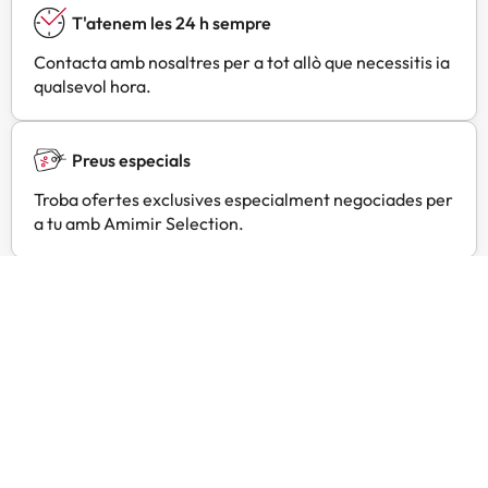
T'atenem les 24 h sempre
Contacta amb nosaltres per a tot allò que necessitis ia
qualsevol hora.
Preus especials
Troba ofertes exclusives especialment negociades per
a tu amb Amimir Selection.
Opinions de viatgers com tu
Amimir.com
Trustpilot