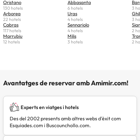
Oristano
Abbasanta
Bara
130 hotels
6 hotels
3 ho
Arborea
Uras
Ghi
22 hotels
4 hotels
3 ho
Cabras
Sennariolo
Sia
117 hotels
4 hotels
2 ho
Marrubiu
Milis
Tra
12 hotels
3 hotels
2 ho
Avantatges de reservar amb Amimir.com!
Experts en viatges i hotels
Des del 2002 presents amb altres webs d'èxit com
Esquiades.com i Buscounchollo.com.