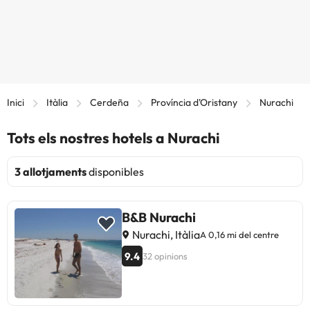
Inici
Itàlia
Cerdeña
Província d'Oristany
Nurachi
Tots els nostres hotels a Nurachi
3 allotjaments
disponibles
B&B Nurachi
Nurachi, Itàlia
A 0,16 mi del centre
9.4
32 opinions