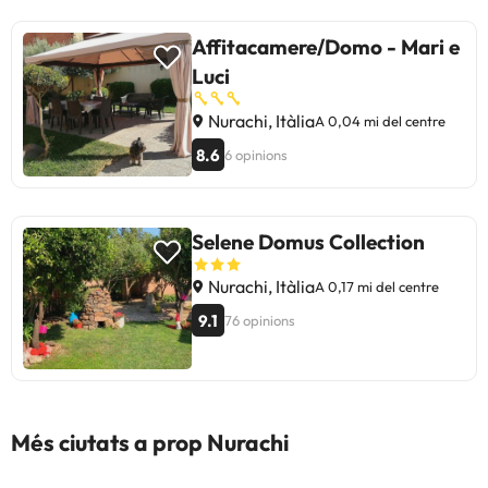
Affitacamere/Domo - Mari e
Luci
Nurachi, Itàlia
A 0,04 mi del centre
8.6
6 opinions
Selene Domus Collection
Nurachi, Itàlia
A 0,17 mi del centre
9.1
76 opinions
Més ciutats a prop Nurachi