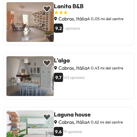
Lanita B&B
Cabras, Itàlia
A 0,05 mi del centre
9.2
1 opinions
L'alga
Cabras, Itàlia
A 0,43 mi del centre
9.7
143 opinions
Laguna house
Cabras, Itàlia
A 0,62 mi del centre
9.6
19 opinions