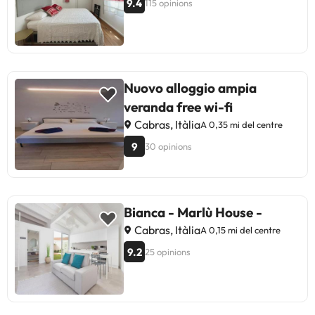
9.4
115 opinions
Nuovo alloggio ampia
veranda free wi-fi
Cabras, Itàlia
A 0,35 mi del centre
9
30 opinions
Bianca - Marlù House -
Cabras, Itàlia
A 0,15 mi del centre
9.2
25 opinions