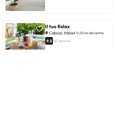
Il tuo Relax
Cabras, Itàlia
A 0,03 mi del centre
9.5
167 opinions
Hotel Summertime
Cabras, Itàlia
A 0,65 mi del centre
6.1
91 opinions