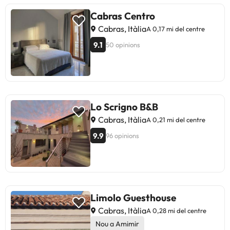
Cabras Centro
Cabras, Itàlia
A 0,17 mi del centre
9.1
50 opinions
Lo Scrigno B&B
Cabras, Itàlia
A 0,21 mi del centre
9.9
96 opinions
Limolo Guesthouse
Cabras, Itàlia
A 0,28 mi del centre
Nou a Amimir