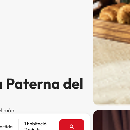
a Paterna del
el món
1 habitació
ortida
2 adults