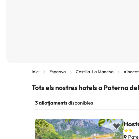
Inici
Espanya
Castilla-La Mancha
Albacet
Tots els nostres hotels a Paterna d
3 allotjaments
disponibles
Hosta
Pate