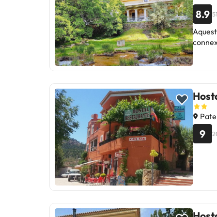
8.9
5
Aquest 
connex
Host
Pate
9
2
Host