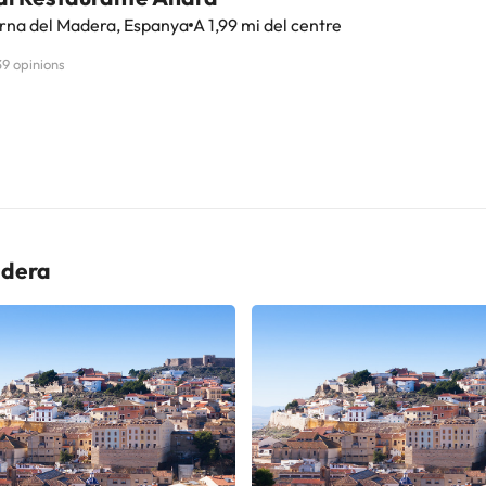
rna del Madera, Espanya
A 1,99 mi del centre
39 opinions
adera