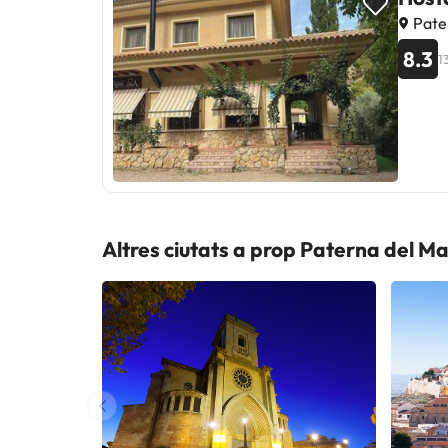
Pate
8.3
1
Altres ciutats a prop Paterna del M