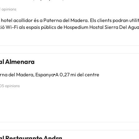
1 opinions
hotel acollidor és a Paterna del Madera. Els clients podran utilit
ió Wi-Fi als espais públics de Hospedium Hostal Sierra Del Agua
al Almenara
rna del Madera, Espanya
A 0,27 mi del centre
05 opinions
al Restaurante Andra