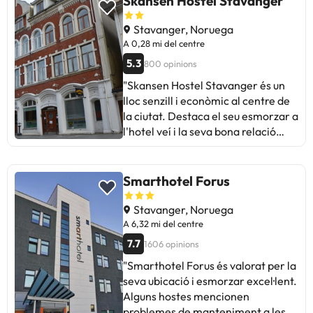
Skansen Hostel Stavanger
opció recomanable per a aquells
que busquen comoditat i bona
Stavanger, Noruega
atenció.
A 0,28 mi del centre
5.3
800 opinions
"Skansen Hostel Stavanger és un
lloc senzill i econòmic al centre de
la ciutat. Destaca el seu esmorzar a
l'hotel veí i la seva bona relació
qualitat-preu. Alguns hostes
destaquen el soroll nocturn dels
bars propers i problemes de neteja
Smarthotel Forus
a les habitacions. Ideal per a
viatgers que busquen descansar i
Stavanger, Noruega
explorar la ciutat, sense grans
A 6,32 mi del centre
expectatives de luxe. En resum, una
7.7
1606 opinions
opció bàsica i convenient per a
"Smarthotel Forus és valorat per la
estades curtes."
seva ubicació i esmorzar excel·lent.
Alguns hostes mencionen
problemes de manteniment a les