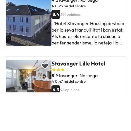
A 0,25 mi del centre
8.4
391 opinions
L'Hotel Stavanger Housing destaca
per la seva tranquil·litat i bon estat.
Als hostes els encanta la ubicació
per fer senderisme, la neteja i la
cuina equipada. Alguns assenyalen
problemes amb la comunicació via
Expedia i petits detalls a les
Stavanger Lille Hotel
habitacions, com ara cortines o
manteniment. En general, és ideal
Stavanger, Noruega
per a aquells que busquen
A 0,47 mi del centre
comoditat i practicitat a
6.3
92 opinions
Stavanger.
Staysville A City Center
Stavanger, Noruega
A 0,33 mi del centre