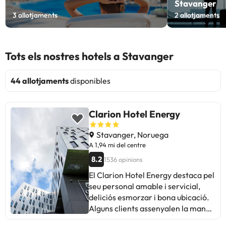
Stavanger
3
allotjaments
2
allotjaments
Tots els nostres hotels a Stavanger
44 allotjaments
disponibles
Clarion Hotel Energy
Stavanger, Noruega
A 1,94 mi del centre
8.2
1536 opinions
El Clarion Hotel Energy destaca pel
seu personal amable i servicial,
deliciós esmorzar i bona ubicació.
Alguns clients assenyalen la manca
de piscina, sauna i varietat de