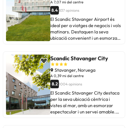
en certes àrees. Malgrat això, la
A 7,07 mi del centre
majoria destaca la neteja,
8.4
837 opinions
comoditat i bon ambient general.
El Scandic Stavanger Airport és
En resum, és una bona opció per a
ideal per a viatges de negocis i vols
aquells que busquen un hotel
matinars. Destaquen la seva
cèntric amb un esmorzar de
ubicació convenient i un esmorzar
qualitat, tot i que pot haver-hi
excel·lent. Alguns hostes
aspectes a millorar en l'atenció i
mencionen problemes de
manteniment.
manteniment a les habitacions i al
Scandic Stavanger City
gimnàs. Malgrat això, el personal
és amable i servicial. Perfecte per
Stavanger, Noruega
a estades curtes i vols ràpids.
A 0,39 mi del centre
8.2
1004 opinions
El Scandic Stavanger City destaca
per la seva ubicació cèntrica i
vistes al mar, amb un esmorzar
espectacular i un servei amable.
Alguns hostes mencionen la manca
de nevera a les habitacions i