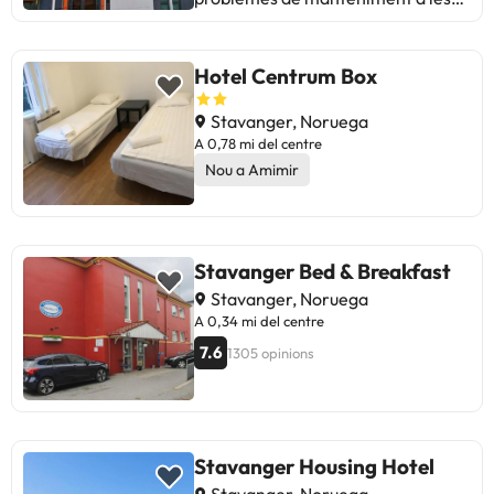
habitacions i aparcament, així com
amb la mida de les instal·lacions.
Malgrat això, la majoria destaca la
Hotel Centrum Box
relació qualitat-preu i la neteja.
Ideal per estades curtes i viatgers
Stavanger, Noruega
que busquen comoditat sense
A 0,78 mi del centre
luxes. Bona opció a Stavanger!"
Nou a Amimir
Stavanger Bed & Breakfast
Stavanger, Noruega
A 0,34 mi del centre
7.6
1305 opinions
Stavanger Housing Hotel
Stavanger, Noruega