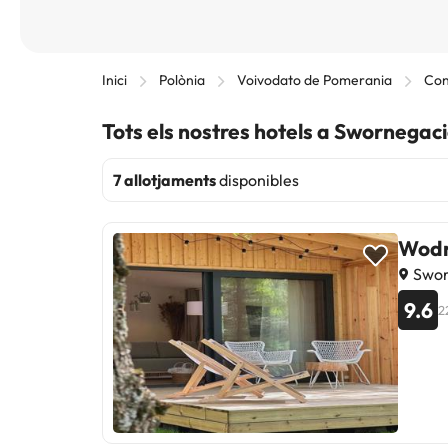
Inici
Polònia
Voivodato de Pomerania
Con
Tots els nostres hotels a Swornegac
7 allotjaments
disponibles
Wodn
Swor
9.6
2