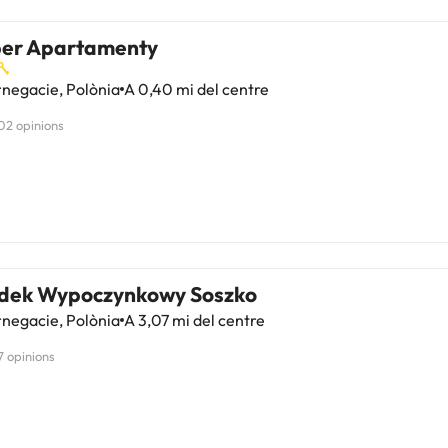
er Apartamenty
negacie, Polònia
A 0,40 mi del centre
02 opinions
dek Wypoczynkowy Soszko
negacie, Polònia
A 3,07 mi del centre
7 opinions