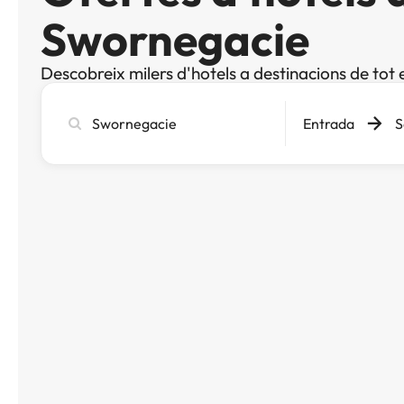
Swornegacie
Descobreix milers d'hotels a destinacions de tot 
Cerca
Entrada
S
ciutat,
hotel
o
destinació