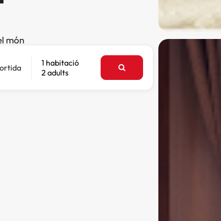
el món
1 habitació
ortida
2 adults