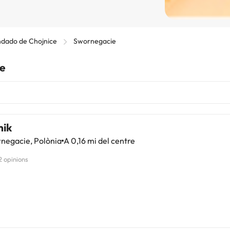
dado de Chojnice
Swornegacie
ie
ik
negacie, Polònia
A 0,16 mi del centre
2 opinions