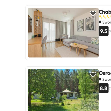
Chab
Swor
9.5
3
Osro
Swor
8.8
6