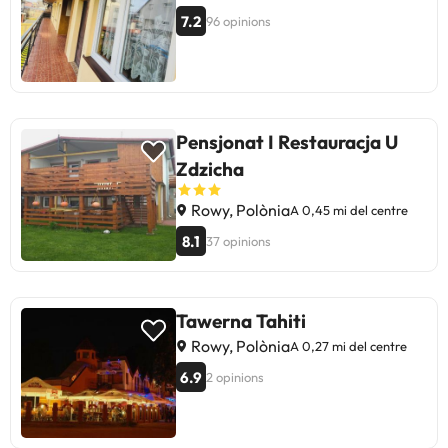
7.2
96 opinions
Pensjonat I Restauracja U
Zdzicha
Rowy, Polònia
A 0,45 mi del centre
8.1
37 opinions
Tawerna Tahiti
Rowy, Polònia
A 0,27 mi del centre
6.9
2 opinions