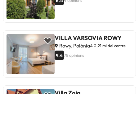
6.4
4 opinions
VILLA VARSOVIA ROWY
Rowy, Polònia
A 0,21 mi del centre
9.4
78 opinions
Villa Zoja
Rowy, Polònia
A 0,57 mi del centre
8.9
29 opinions