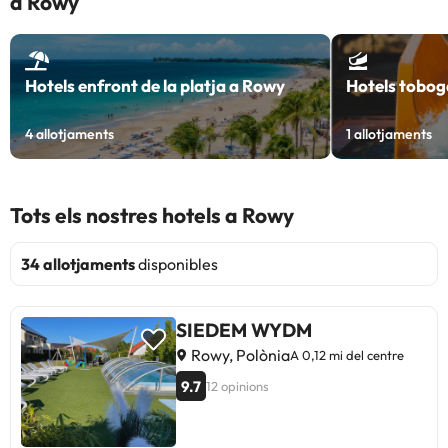
a Rowy
Hotels enfront de la platja a Rowy
Hotels tobog
4
allotjaments
1
allotjaments
Tots els nostres hotels a Rowy
34 allotjaments
disponibles
SIEDEM WYDM
Rowy, Polònia
A 0,12 mi del centre
9.7
12 opinions