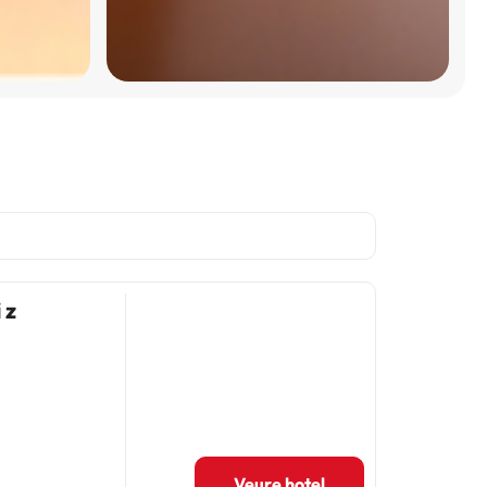
 z
Veure hotel