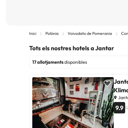
Inici
Polònia
Voivodato de Pomerania
Con
Tots els nostres hotels a Jantar
17 allotjaments
disponibles
Jant
Klim
Janta
9.9
1