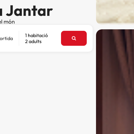
a Jantar
el món
1 habitació
ortida
2 adults