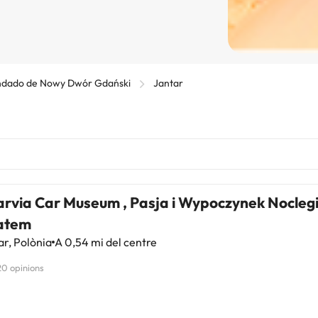
dado de Nowy Dwór Gdański
Jantar
arvia Car Museum , Pasja i Wypoczynek Noclegi
atem
r, Polònia
A 0,54 mi del centre
20 opinions