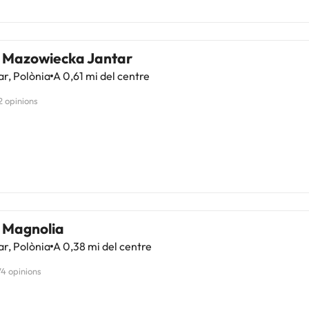
a Mazowiecka Jantar
r, Polònia
A 0,61 mi del centre
2 opinions
a Magnolia
r, Polònia
A 0,38 mi del centre
74 opinions