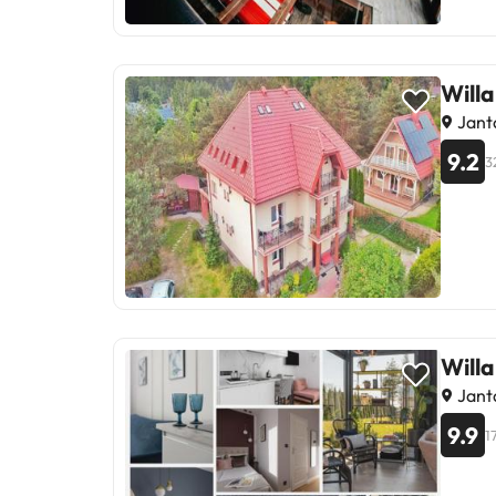
Will
Janta
9.2
3
Will
Janta
9.9
1