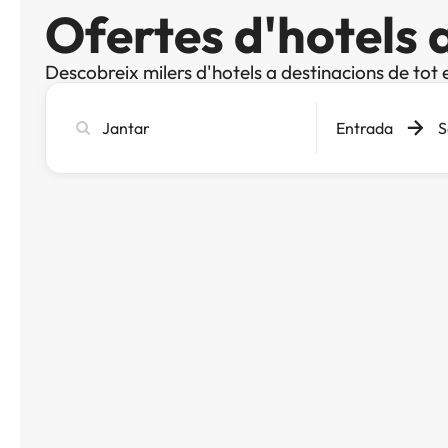
Ofertes d'hotels 
Descobreix milers d'hotels a destinacions de tot 
Cerca
Entrada
S
ciutat,
hotel
o
destinació