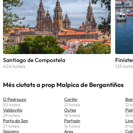
Santiago de Compostela
Finiste
424 hotels
135 hote
Més ciutats a prop Malpica de Bergantiños
O Pedrouzo
Cariño
Boi
50 hotels
21 hotels
12 h
Valdoviño
Outes
Pal
29 hotels
18 hotels
10 h
Porto do Son
Portosín
Lire
27 hotels
16 hotels
8 ho
Sigüeiro
Ares
Cab