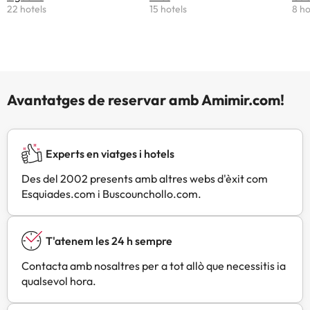
22 hotels
15 hotels
8 ho
Avantatges de reservar amb Amimir.com!
Experts en viatges i hotels
Des del 2002 presents amb altres webs d'èxit com
Esquiades.com i Buscounchollo.com.
T'atenem les 24 h sempre
Contacta amb nosaltres per a tot allò que necessitis ia
qualsevol hora.