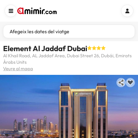
Afegeix les dates del viatge
Element Al Jaddaf Dubai
Al Khail Road, AL Jaddaf Area, Dubai Street 26, Dubái, Emirats
Àrabs Units
Veure al mapa