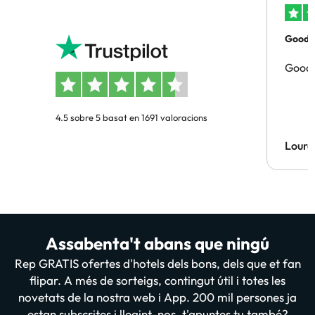
Good p
Good 
4.5 sobre 5 basat en 1691 valoracions
Lourd
Assabenta't abans que ningú
Rep GRATIS ofertes d'hotels dels bons, dels que et fan
flipar. A més de sorteigs, contingut útil i totes les
novetats de la nostra web i App. 200 mil persones ja
estan subscrites i llegint-nos, t'apuntes tu també?