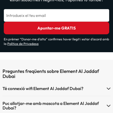
Introdueix el teu email
Apuntar-me GRATIS
En prémer “Donar-me d'alta” confirmes haver llegit i estar d'acord amb
la
Política de Privadesa
Preguntes freqüents sobre Element Al Jaddaf
Dubai
Té connexió wifi Element Al Jaddaf Dubai?
El Element Al Jaddaf Dubai disposa de Wi-Fi.
Puc allotjar-me amb mascota a Element Al Jaddaf
Dubai?