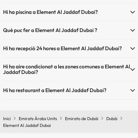
Element Al Jaddaf Dubai no admet mascotes.
Hi ha piscina a Element Al Jaddaf Dubai?
Sí, Element Al Jaddaf Dubai té piscina (aquest servei pot ser de
Què puc fer a Element Al Jaddaf Dubai ?
pagament) Aquí tens més info sobre la piscina i altres instal·lacions.
L'Element Al Jaddaf Dubai disposa de les següents activitats (algunes
Piscina a l'aire lliure (temporada d'estiu)
Hi ha recepció 24 hores a Element Al Jaddaf Dubai?
poden ser de pagament).
Piscina a l'aire lliure (tota la temporada)
Sí, Element Al Jaddaf Dubai té recepció 24 hores.
Massatgista
Hi ha aire condicionat a les zones comunes a Element Al
Jaddaf Dubai?
Sí, Element Al Jaddaf Dubai té aire condicionat a les zones comunes.
Hi ha restaurant a Element Al Jaddaf Dubai?
Sí, Element Al Jaddaf Dubai té restaurant.
Inici
Emirats Àrabs Units
Emirato de Dubái
Dubái
Element Al Jaddaf Dubai