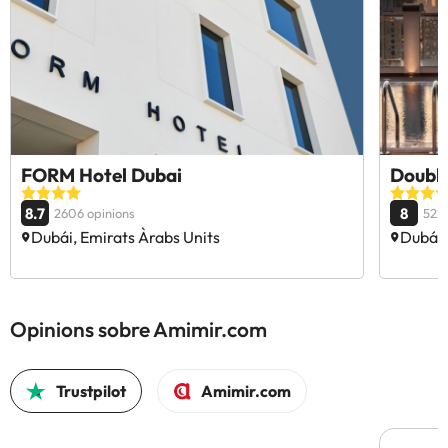
FORM Hotel Dubai
Double
8.7
8
2606 opinions
5221
Dubái, Emirats Àrabs Units
Dubái,
Opinions sobre Amimir.com
Trustpilot
Amimir.com