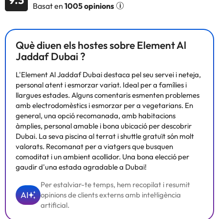
Basat en
1005 opinions
veure el teu programa preferit a la televisió amb canals per
satèl·lit. El bany privat amb dutxa i banyera combinades disposa
de capçal de dutxa tipus pluja i articles d'higiene personal
gratuïts. Entre les comoditats, s'inclouen caixa forta (cap un
Què diuen els hostes sobre Element Al
portàtil), escriptori i telèfon.
Jaddaf Dubai ?
L'Element Al Jaddaf Dubai destaca pel seu servei i neteja,
personal atent i esmorzar variat. Ideal per a famílies i
Alguns dels serveis detallats poden ser de pagament. Podeu
llargues estades. Alguns comentaris esmenten problemes
consultar les vostres tarifes directament a l'establiment. Tota la
amb electrodomèstics i esmorzar per a vegetarians. En
informació d'aquesta fitxa està subjecta a canvis per part de
general, una opció recomanada, amb habitacions
l'allotjament. Si tens dubtes, contacta'ns.
àmplies, personal amable i bona ubicació per descobrir
Dubai. La seva piscina al terrat i shuttle gratuït són molt
valorats. Recomanat per a viatgers que busquen
comoditat i un ambient acollidor. Una bona elecció per
gaudir d'una estada agradable a Dubai!
Per estalviar-te temps, hem recopilat i resumit
AI
opinions de clients externs amb intel·ligència
artificial.