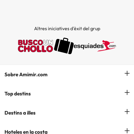
Altres iniciatives d'èxit del grup
Sobre Amimir.com
¿Qui som?
Top destins
La nostra newsletter
Hotels a Salou
Destins a illes
Opinions
Hotels a Lloret de Mar
El nostre blog
Hotels a les Illes Balears
Hoteles en la costa