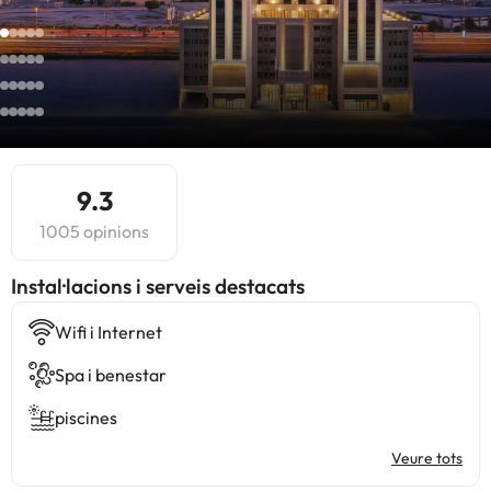
9.3
1005 opinions
Instal·lacions i serveis destacats
Wifi i Internet
Spa i benestar
piscines
Veure tots