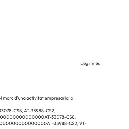
el marc d'una activitat empresarial o
-33078-CS8, AT-33988-CS2,
000000000000000AT-33078-CS8,
 la informació d'aquesta fitxa està subjecta a canvis
000000000000000AT-33988-CS2, VT-