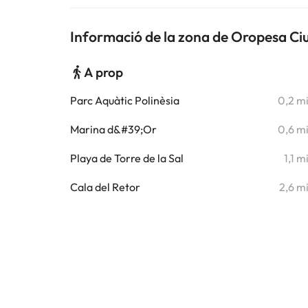
Informació de la zona de Oropesa C
A prop
Parc Aquàtic Polinèsia
0,2 m
Marina d&#39;Or
0,6 m
Playa de Torre de la Sal
1,1 m
Cala del Retor
2,6 m