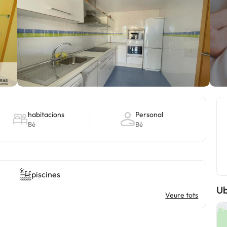
habitacions
Personal
Bé
Bé
piscines
Ub
Veure tots