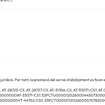
el etc.).
ntil.
oones, forn, estris i rentadora), aire condicionat, bany privat i TV.
ant del Parc aquàtic Polinèsia Marina d'Or.
rídica. Per tant, la prestació del servei d'allotjament es fa en 
S, AT-28725-CS, AT-28727-CS, AT-31356-CS, AT-33071-CS7, AT
000000AT-33071-CS7, ESFCTU00001202600044507300
Podeu consultar les vostres tarifes directament a l'establiment. Tota
000000VT-44752-CS0, ESFCTU00001202600057078200
.