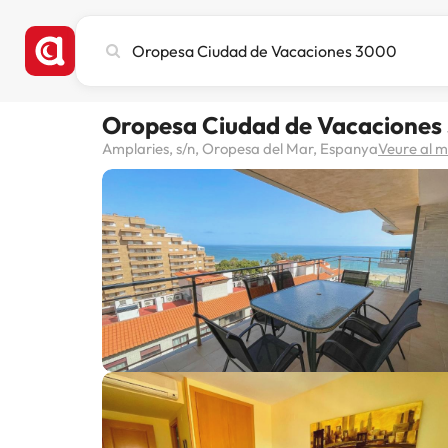
Cerca
ciutat,
hotel
o
Oropesa Ciudad de Vacaciones
destinació
Amplaries, s/n, Oropesa del Mar, Espanya
Veure al 