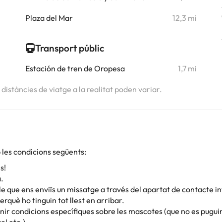
Plaza del Mar
12,3 mi
Transport públic
Estación de tren de Oropesa
1,7 mi
s distàncies de viatge a la realitat poden variar.
les condicions següents:
s!
a.
le que ens enviïs un missatge a través del
apartat de contacte
in
què ho tinguin tot llest en arribar.
ir condicions específiques sobre les mascotes (que no es pugui