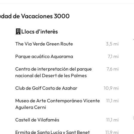
iudad de Vacaciones 3000
Llocs d'interès
i
The Via Verde Green Route
3,5 mi
i
Parque acuático Aquarama
7,1 mi
i
Centro de interpretación del parque
7,6 mi
nacional del Desert de les Palmes
i
Club de Golf Costa de Azahar
10,9 mi
Museo de Arte Contemporáneo Vicente
11,1 mi
Aguilera Cerni
Castell de Vilafamés
11,1 mi
Ermita de Santa Lucía y Sant Benet
11,9 mi