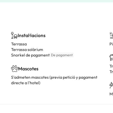
Instal·lacions
Terrassa
P
Terrassa solàrium
Snorkel de pagament
De pagament
T
Mascotes
Tr
S'admeten mascotes (previa petició y pagament
directe a l'hotel)
M