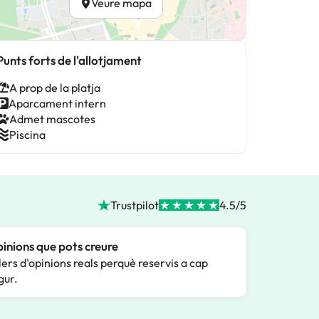
Veure mapa
Punts forts de l'allotjament
A prop de la platja
Aparcament intern
Admet mascotes
Piscina
Trustpilot
4.5/5
inions que pots creure
lers d'opinions reals perquè reservis a cap
gur.