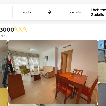
1 habitac
Entrada
Sortida
2 adults
 3000
mapa