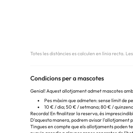
Totes les distàncies es calculen en línia recta. Le
Condicions per a mascotes
Genial! Aquest allotjament admet mascotes amb 
Pes màxim que admeten: sense límit de pe
10 € / dia; 50 € / setmana; 80 € / quinzen
Recorda! En finalitzar la reserva, és imprescindib
D'aquesta manera, podrem avisar l'allotjament per
Tingues en compte que els allotjaments poden ten