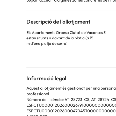
puguin accedir a algunes zones concretes de l'hot
Descripció de l'allotjament
Els Apartaments Orpesa Ciutat de Vacances 3
estan situats a davant de la platja (a 15
m d'una platja de sorra)
Disposen de piscina exterior, terrassa, jardí i parc infa
Els apartaments disposen de saló menjador, cuina (micr
Estan situats a 1
Informació legal
minuts a peu de la zona de botigues i restaurants, a 1
minuts amb cotxe del port esportiu, a 5 minuts camin
Aquest allotjament és gestionat per una persona ju
professional.
Número de llicència: AT-28723-CS, AT-28724-C
ESFCTU00001202600026791000000000000
Alguns dels serveis detallats poden ser de pagament. 
ESFCTU00001202600047045700000000000
per part de l'allotjament. Si tens dubtes, contacta'ns