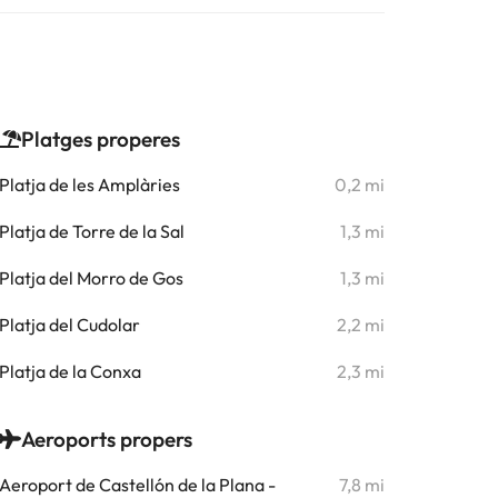
Platges properes
Platja de les Amplàries
0,2 mi
Platja de Torre de la Sal
1,3 mi
Platja del Morro de Gos
1,3 mi
Platja del Cudolar
2,2 mi
Platja de la Conxa
2,3 mi
Aeroports propers
Aeroport de Castellón de la Plana -
7,8 mi