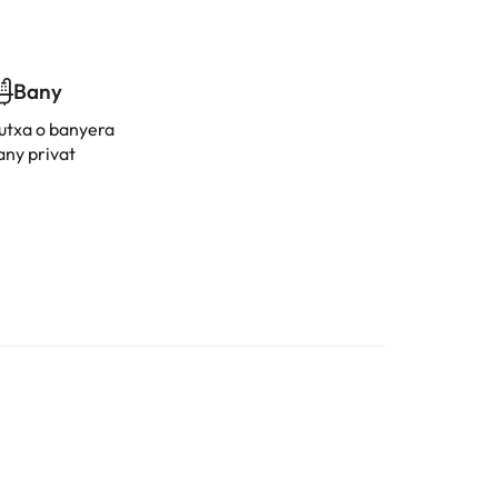
Bany
utxa o banyera
any privat