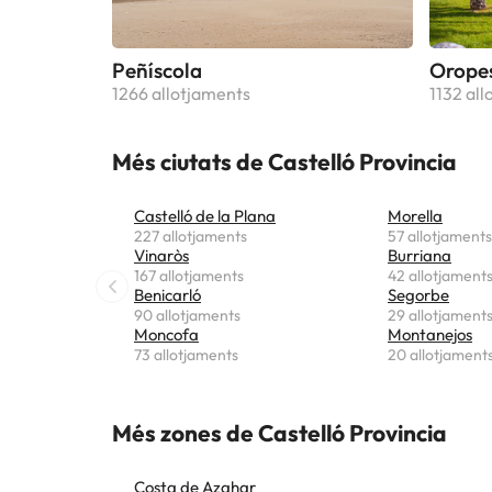
Peñíscola
Oropes
1266 allotjaments
1132 al
Més ciutats de Castelló Provincia
Castelló de la Plana
Morella
227 allotjaments
57 allotjaments
Vinaròs
Burriana
167 allotjaments
42 allotjament
Benicarló
Segorbe
90 allotjaments
29 allotjament
Moncofa
Montanejos
73 allotjaments
20 allotjament
Més zones de Castelló Provincia
Costa de Azahar