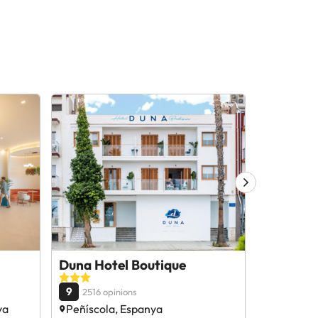
Duna Hotel Boutique
Vorama
9
9.4
2516 opinions
1632 op
ya
Peñíscola, Espanya
Benicàss