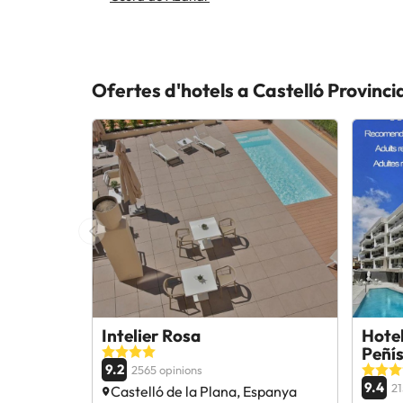
Ofertes d'hotels a Castelló Provinci
Intelier Rosa
Hotel
Peñís
9.2
2565 opinions
9.4
21
Castelló de la Plana, Espanya