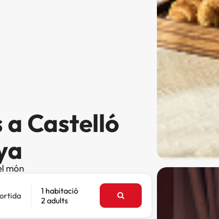
 a Castelló
ya
el món
1 habitació
ortida
2 adults