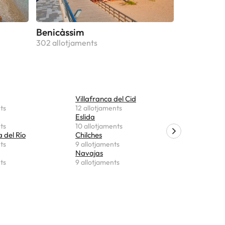
Benicàssim
302 allotjaments
Villafranca del Cid
Cabanes
ts
12 allotjaments
8 allotjam
Eslida
Cinctorre
ts
10 allotjaments
8 allotjam
 del Río
Chilches
Olocau de
ts
9 allotjaments
8 allotjam
Navajas
Catí
ts
9 allotjaments
8 allotjam