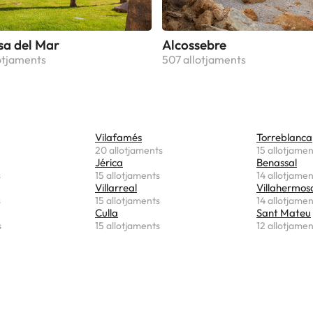
a del Mar
Alcossebre
lotjaments
507 allotjaments
Vilafamés
Torreblanca
20 allotjaments
15 allotjamen
Jérica
Benassal
s
15 allotjaments
14 allotjamen
Villarreal
Villahermosa
s
15 allotjaments
14 allotjamen
Culla
Sant Mateu
s
15 allotjaments
12 allotjamen