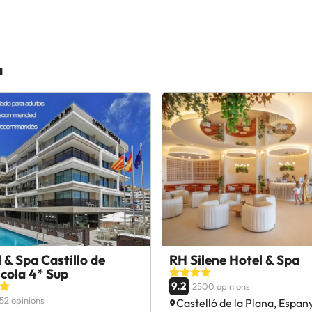
a
 & Spa Castillo de
RH Silene Hotel & Spa
cola 4* Sup
9.2
2500 opinions
52 opinions
Castelló de la Plana, Espan