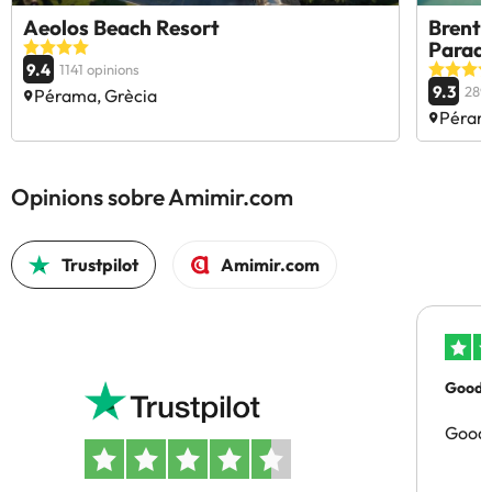
Aeolos Beach Resort
Brenta
Paradi
9.4
1141 opinions
9.3
289 
Pérama, Grècia
Péram
Opinions sobre Amimir.com
Trustpilot
Amimir.com
Good p
Good 