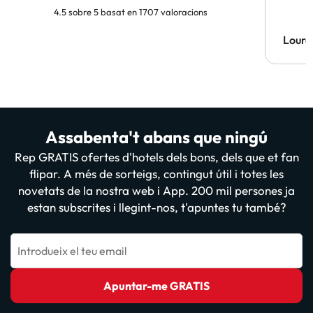
4.5 sobre 5 basat en 1707 valoracions
Lourd
Assabenta't abans que ningú
Rep GRATIS ofertes d'hotels dels bons, dels que et fan
flipar. A més de sorteigs, contingut útil i totes les
novetats de la nostra web i App. 200 mil persones ja
estan subscrites i llegint-nos, t'apuntes tu també?
Introdueix el teu email
Apuntar-me GRATIS