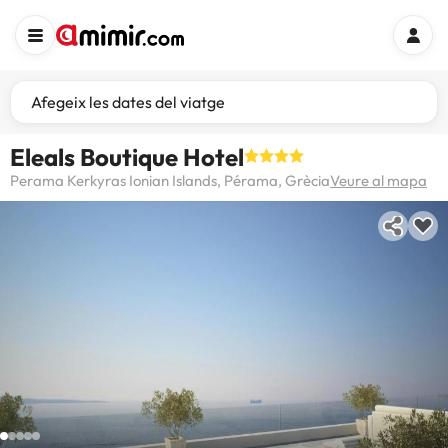
Afegeix les dates del viatge
Eleals Boutique Hotel
Perama Kerkyras Ionian Islands, Pérama, Grècia
Veure al mapa