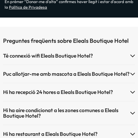
En prémer “Donar-me d'alta” confirmes haver llegit i estar d'acord amb
la
Política de Privadesa
Preguntes freqüents sobre Eleals Boutique Hotel
Té connexió wifi Eleals Boutique Hotel?
El Eleals Boutique Hotel disposa de Wi-Fi.
Puc allotjar-me amb mascota a Eleals Boutique Hotel?
Eleals Boutique Hotel no admet mascotes.
Hi ha recepció 24 hores a Eleals Boutique Hotel?
Sí, Eleals Boutique Hotel té recepció 24 hores.
Hi ha aire condicionat a les zones comunes a Eleals
Boutique Hotel?
Sí, Eleals Boutique Hotel té aire condicionat a les zones comunes.
Hi ha restaurant a Eleals Boutique Hotel?