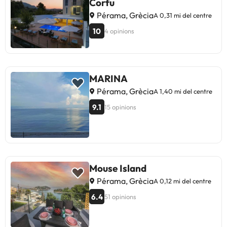
Corfu
Pérama, Grècia
A 0,31 mi del centre
10
4 opinions
MARINA
Pérama, Grècia
A 1,40 mi del centre
9.1
15 opinions
Mouse Island
Pérama, Grècia
A 0,12 mi del centre
6.4
51 opinions