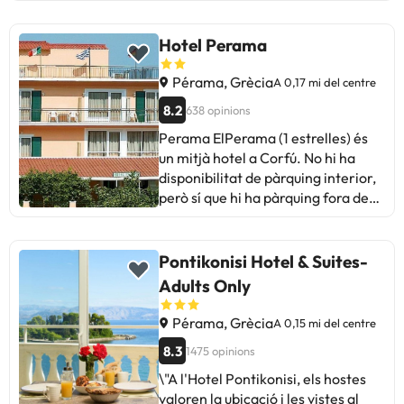
Hotel Perama
Pérama, Grècia
A 0,17 mi del centre
8.2
638 opinions
Perama ElPerama (1 estrelles) és
un mitjà hotel a Corfú. No hi ha
disponibilitat de pàrquing interior,
però sí que hi ha pàrquing fora de
l'hotel. L´hotel disposa d
´instal·lacions de restaurant.
Habitacions al Perama. Assecador
Pontikonisi Hotel & Suites-
de cabell disponible a cada
Adults Only
habitació. Les habitacions tenen
accés a internet disponible.
Pérama, Grècia
A 0,15 mi del centre
Informació d'oci. El Perama ofereix
8.3
1475 opinions
als hostes una seleccion d'activitats
i instal·lacions d'oci. L´hotel té una
\"A l'Hotel Pontikonisi, els hostes
piscina exterior.
valoren la ubicació i les vistes al