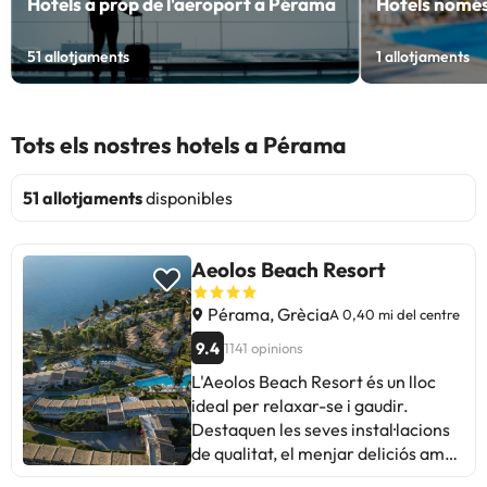
Hotels a prop de l'aeroport a Pérama
Hotels només
51
allotjaments
1
allotjaments
Tots els nostres hotels a Pérama
51 allotjaments
disponibles
Aeolos Beach Resort
Pérama, Grècia
A 0,40 mi del centre
9.4
1141 opinions
L'Aeolos Beach Resort és un lloc
ideal per relaxar-se i gaudir.
Destaquen les seves instal·lacions
de qualitat, el menjar deliciós amb
opcions variades i els sopars grecs