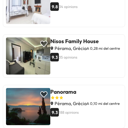
9.8
34 opinions
Nisos Family House
Pérama, Grècia
A 0,28 mi del centre
9.3
35 opinions
Panorama
Pérama, Grècia
A 0,10 mi del centre
9.3
188 opinions