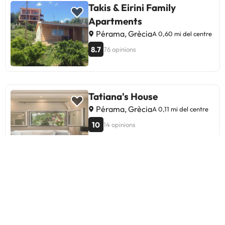
Takis & Eirini Family
Apartments
Pérama, Grècia
A 0,60 mi del centre
8.7
76 opinions
Tatiana's House
Pérama, Grècia
A 0,11 mi del centre
10
14 opinions
V Luxury Suites
Pérama, Grècia
A 0,32 mi del centre
9.3
569 opinions