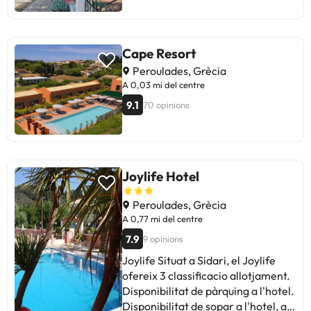
Cape Resort
Peroulades, Grècia
A 0,03 mi del centre
9.1
70 opinions
Joylife Hotel
Peroulades, Grècia
A 0,77 mi del centre
7.9
9 opinions
Joylife Situat a Sidari, el Joylife
ofereix 3 classificacio allotjament.
Disponibilitat de pàrquing a l'hotel.
Disponibilitat de sopar a l'hotel, al