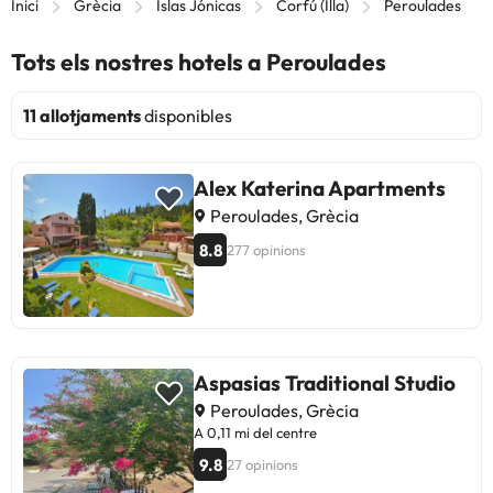
Inici
Grècia
Islas Jónicas
Corfú (Illa)
Peroulades
Tots els nostres hotels a Peroulades
11 allotjaments
disponibles
Alex Katerina Apartments
Peroulades, Grècia
8.8
277 opinions
Aspasias Traditional Studio
Peroulades, Grècia
A 0,11 mi del centre
9.8
27 opinions