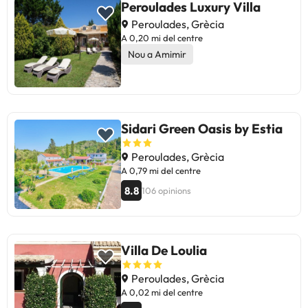
Peroulades Luxury Villa
Peroulades, Grècia
A 0,20 mi del centre
Nou a Amimir
Sidari Green Oasis by Estia
Peroulades, Grècia
A 0,79 mi del centre
8.8
106 opinions
Villa De Loulia
Peroulades, Grècia
A 0,02 mi del centre