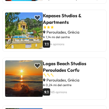
restaurant. Característiques de
l'habitació Joylife. Totes les
habitacions tenen assecador.
Kapases Studios &
Informació d'oci. Disponibilitat
Apartments
d'instal·lacions d'oci al Joylife. L
´hotel té una piscina exterior.
Peroulades, Grècia
A 1,14 mi del centre
7.1
4 opinions
Logas Beach Studios
Peroulades Corfu
Peroulades, Grècia
A 0,24 mi del centre
9.1
165 opinions