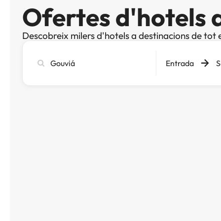
Ofertes d'hotels 
Descobreix milers d'hotels a destinacions de tot 
Cerca
Entrada
S
ciutat,
hotel
o
destinació