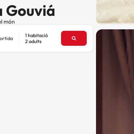
a Gouviá
el món
1 habitació
ortida
2 adults