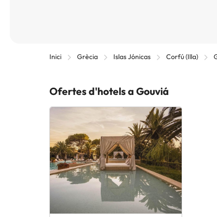
Inici
Grècia
Islas Jónicas
Corfú (Illa)
Ofertes d'hotels a Gouviá