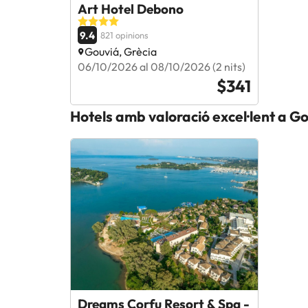
Art Hotel Debono
9.4
821 opinions
Gouviá, Grècia
06/10/2026 al 08/10/2026 (2 nits)
$341
Hotels amb valoració excel·lent a G
Dreams Corfu Resort & Spa -