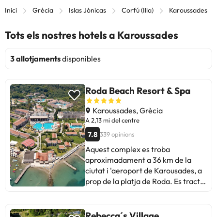
Inici
Grècia
Islas Jónicas
Corfú (Illa)
Karoussades
Tots els nostres hotels a Karoussades
3 allotjaments
disponibles
Roda Beach Resort & Spa
Karoussades, Grècia
A 2,13 mi del centre
7.8
339 opinions
Aquest complex es troba
aproximadament a 36 km de la
ciutat i 'aeroport de Karousades, a
prop de la platja de Roda. Es tracta
d´un establiment impressionant
renovat el 21 amb els nivells més
alts d´hospitalitat. Disposa de
Rebecca´s Village